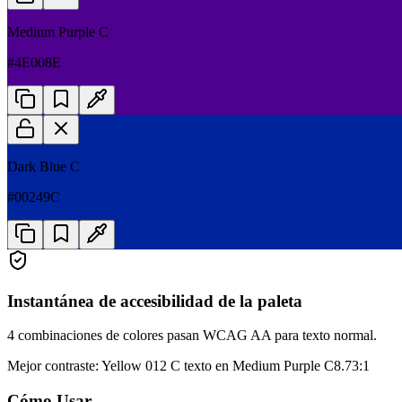
Medium Purple C
#4E008E
Dark Blue C
#00249C
Instantánea de accesibilidad de la paleta
4 combinaciones de colores pasan WCAG AA para texto normal.
Mejor contraste
:
Yellow 012 C texto en Medium Purple C
8.73:1
Cómo Usar