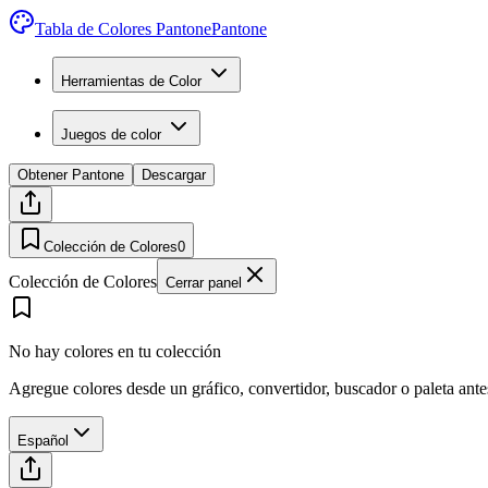
Tabla de Colores Pantone
Pantone
Herramientas de Color
Juegos de color
Obtener Pantone
Descargar
Colección de Colores
0
Colección de Colores
Cerrar panel
No hay colores en tu colección
Agregue colores desde un gráfico, convertidor, buscador o paleta ant
Español