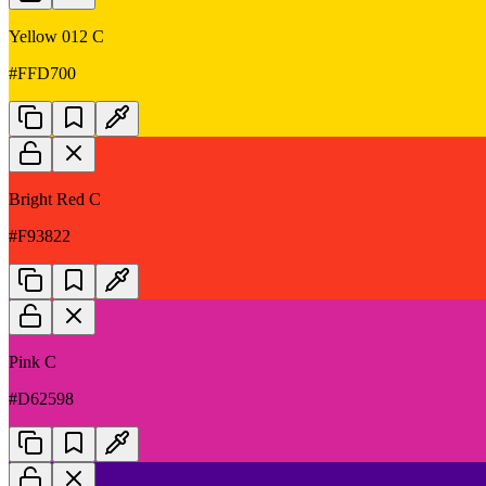
Yellow 012 C
#FFD700
Bright Red C
#F93822
Pink C
#D62598