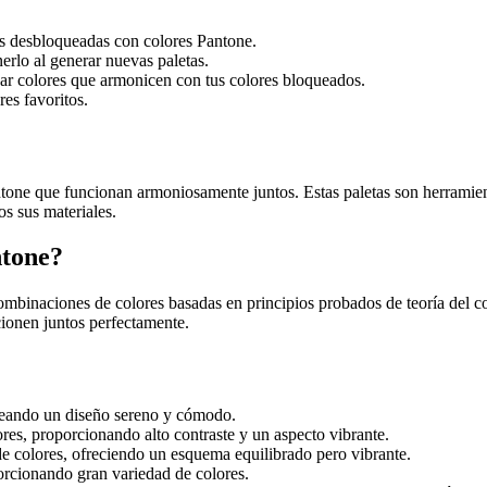
ras desbloqueadas con colores Pantone.
erlo al generar nuevas paletas.
ear colores que armonicen con tus colores bloqueados.
res favoritos.
tone que funcionan armoniosamente juntos. Estas paletas son herramienta
os sus materiales.
ntone?
mbinaciones de colores basadas en principios probados de teoría del co
cionen juntos perfectamente.
creando un diseño sereno y cómodo.
ores, proporcionando alto contraste y un aspecto vibrante.
de colores, ofreciendo un esquema equilibrado pero vibrante.
orcionando gran variedad de colores.