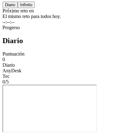
Diario
Infinito
Próximo reto en
El mismo reto para todos hoy.
--:--:--
Progreso
Diario
Puntuación
0
Diario
AnyDesk
Tec
0/
5