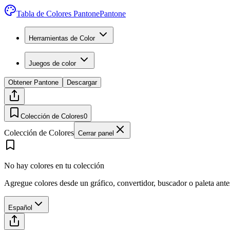
Tabla de Colores Pantone
Pantone
Herramientas de Color
Juegos de color
Obtener Pantone
Descargar
Colección de Colores
0
Colección de Colores
Cerrar panel
No hay colores en tu colección
Agregue colores desde un gráfico, convertidor, buscador o paleta ant
Español