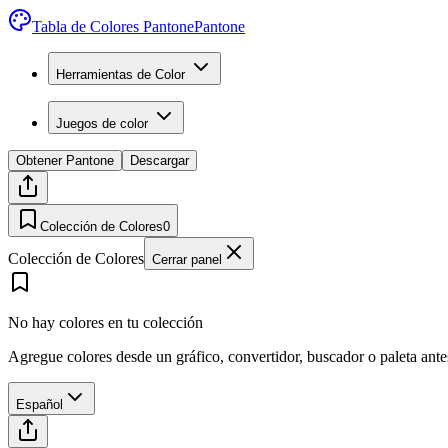
Tabla de Colores Pantone
Pantone
Herramientas de Color
Juegos de color
Obtener Pantone
Descargar
Colección de Colores
0
Colección de Colores
Cerrar panel
No hay colores en tu colección
Agregue colores desde un gráfico, convertidor, buscador o paleta ant
Español