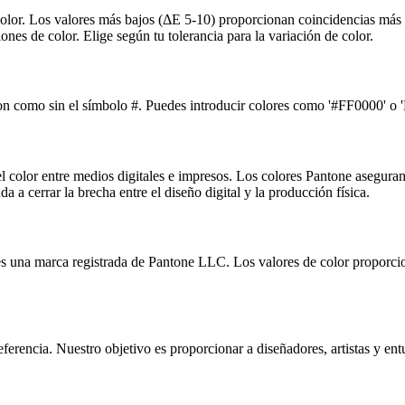
color. Los valores más bajos (ΔE 5-10) proporcionan coincidencias más 
es de color. Elige según tu tolerancia para la variación de color.
n como sin el símbolo #. Puedes introducir colores como '#FF0000' o '
 color entre medios digitales e impresos. Los colores Pantone aseguran
a cerrar la brecha entre el diseño digital y la producción física.
es una marca registrada de Pantone LLC. Los valores de color proporcio
rencia. Nuestro objetivo es proporcionar a diseñadores, artistas y entus