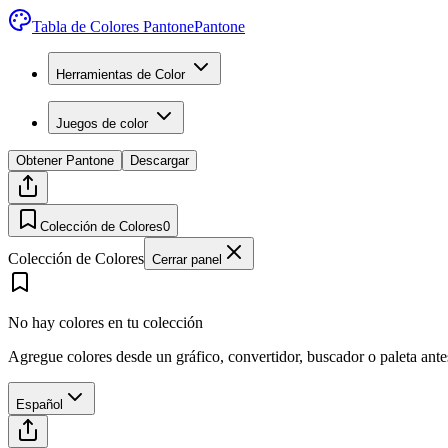
Tabla de Colores Pantone
Pantone
Herramientas de Color
Juegos de color
Obtener Pantone
Descargar
Colección de Colores
0
Colección de Colores
Cerrar panel
No hay colores en tu colección
Agregue colores desde un gráfico, convertidor, buscador o paleta ant
Español