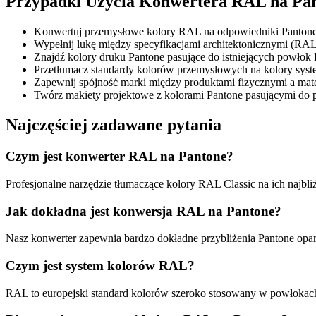
Przypadki Użycia Konwertera RAL na Pa
Konwertuj przemysłowe kolory RAL na odpowiedniki Pantone 
Wypełnij lukę między specyfikacjami architektonicznymi (RAL
Znajdź kolory druku Pantone pasujące do istniejących powło
Przetłumacz standardy kolorów przemysłowych na kolory sys
Zapewnij spójność marki między produktami fizycznymi a ma
Twórz makiety projektowe z kolorami Pantone pasującymi d
Najczęściej zadawane pytania
Czym jest konwerter RAL na Pantone?
Profesjonalne narzędzie tłumaczące kolory RAL Classic na ich najb
Jak dokładna jest konwersja RAL na Pantone?
Nasz konwerter zapewnia bardzo dokładne przybliżenia Pantone opart
Czym jest system kolorów RAL?
RAL to europejski standard kolorów szeroko stosowany w powłokach