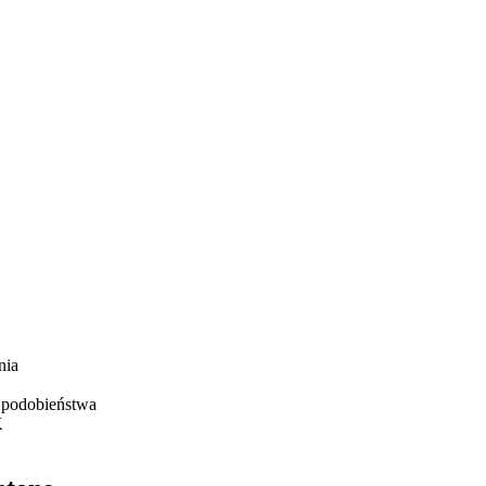
nia
 podobieństwa
K