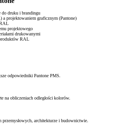
ntone
do druku i brandingu
) a projektowaniem graficznym (Pantone)
k RAL
temu projektowego
teriałami drukowanymi
o produktów RAL
liższe odpowiedniki Pantone PMS.
e na obliczeniach odległości kolorów.
 przemysłowych, architekturze i budownictwie.