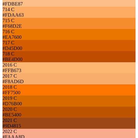
#FDBE87
714 C
#FDAA63
715 C
#F68D2E
716 C
#EA7600
717 C
#D45D00
718 C
#BE4D00
2016 C
#FFB673
2017 C
#F8AD6D
2018 C
#FF7500
2019 C
#D76B00
2020 C
#BE5400
2021 C
#9D4815
2022 C
#FAAA8D