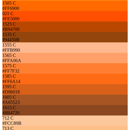
1505 C
#FF6900
021 C
#FE5000
1525 C
#B94700
1535 C
#94450B
1555 C
#FFB990
1565 C
#FFA06A
1575 C
#FF7F32
1585 C
#FF6A14
1595 C
#D86018
1605 C
#A65523
1615 C
#8B4720
712 C
#FCC89B
713 C