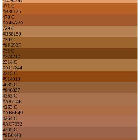
#E59E6D
471 C
#B86125
470 C
#A45A2A
729 C
#B58150
730 C
#9E652E
731 C
#774212
2314 C
#AC7644
2315 C
#914910
4635 C
#946037
4262 C
#A8714E
4263 C
#AB6E49
4264 C
#AC7052
4265 C
#9B6448