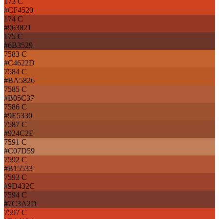
173 C
#CF4520
174 C
#963821
175 C
#6B3529
7583 C
#C4622D
7584 C
#BA5826
7585 C
#B05C37
7586 C
#9E5330
7587 C
#924C2E
7591 C
#C07D59
7592 C
#B15533
7593 C
#9D432C
7594 C
#7C3A2D
7597 C