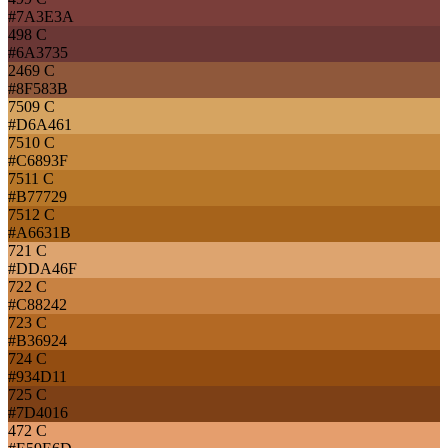
#7A3E3A
498 C
#6A3735
2469 C
#8F583B
7509 C
#D6A461
7510 C
#C6893F
7511 C
#B77729
7512 C
#A6631B
721 C
#DDA46F
722 C
#C88242
723 C
#B36924
724 C
#934D11
725 C
#7D4016
472 C