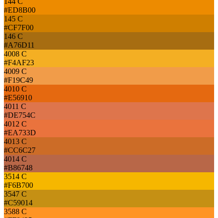
144 C
#ED8B00
145 C
#CF7F00
146 C
#A76D11
4008 C
#F4AF23
4009 C
#F19C49
4010 C
#E56910
4011 C
#DE754C
4012 C
#EA733D
4013 C
#CC6C27
4014 C
#B86748
3514 C
#F6B700
3547 C
#C59014
3588 C