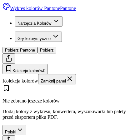
Wykres kolorów Pantone
Pantone
Narzędzia Kolorów
Gry kolorystyczne
Pobierz Pantone
Pobierz
Kolekcja kolorów
0
Kolekcja kolorów
Zamknij panel
Nie zebrano jeszcze kolorów
Dodaj kolory z wykresu, konwertera, wyszukiwarki lub palety
przed eksportem pliku PDF.
Polski