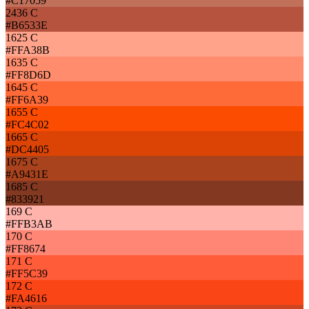
#C17059
2436 C
#B6533E
1625 C
#FFA38B
1635 C
#FF8D6D
1645 C
#FF6A39
1655 C
#FC4C02
1665 C
#DC4405
1675 C
#A9431E
1685 C
#833921
169 C
#FFB3AB
170 C
#FF8674
171 C
#FF5C39
172 C
#FA4616