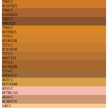
7565 C
#CD7925
7566 C
#AD6433
7567 C
#89532F
7569 C
#D78825
7570 C
#D3832B
7571 C
#C67D30
7572 C
#B67233
7573 C
#A7662B
7574 C
#9E6A37
4025 C
#D7A048
4033 C
#F7BCAC
4034 C
#CB9576
148 C