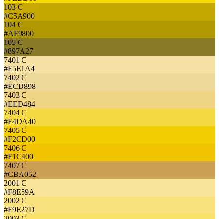
103 C
#C5A900
104 C
#AF9800
105 C
#897A27
7401 C
#F5E1A4
7402 C
#ECD898
7403 C
#EED484
7404 C
#F4DA40
7405 C
#F2CD00
7406 C
#F1C400
7407 C
#CBA052
2001 C
#F8E59A
2002 C
#F9E27D
2003 C