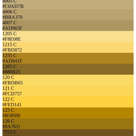
4005 C
#C0AD7B
4006 C
#BBA370
4007 C
#AD965F
1205 C
#F8E08E
1215 C
#FBD872
1255 C
#AD841F
1265 C
#886B25
120 C
#FBDB65
121 C
#FCD757
122 C
#FED141
125 C
#B58500
126 C
#9A7611
7552 C