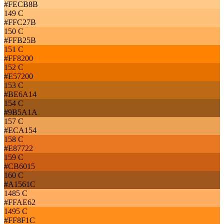
#FECB8B
149 C
#FFC27B
150 C
#FFB25B
151 C
#FF8200
152 C
#E57200
153 C
#BE6A14
154 C
#9B5A1A
157 C
#ECA154
158 C
#E87722
159 C
#CB6015
160 C
#A1561C
1485 C
#FFAE62
1495 C
#FF8F1C