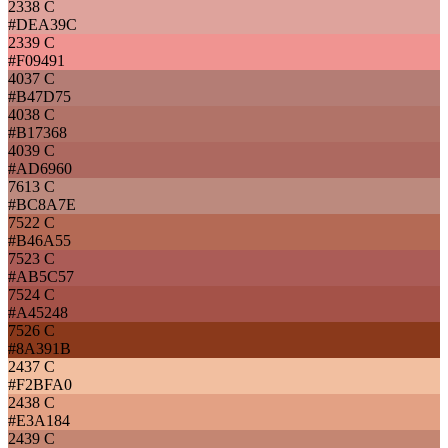
2338 C
#DEA39C
2339 C
#F09491
4037 C
#B47D75
4038 C
#B17368
4039 C
#AD6960
7613 C
#BC8A7E
7522 C
#B46A55
7523 C
#AB5C57
7524 C
#A45248
7526 C
#8A391B
2437 C
#F2BFA0
2438 C
#E3A184
2439 C