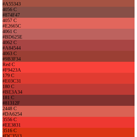
#A55343
4056 C
#874F47
4057 C
#E2665C
4061 C
#BD625E
4062 C
#A84544
4063 C
#9B3F34
Red C
#F9423A
179 C
#E03C31
180 C
#BE3A34
181 C
#81312F
2448 C
#DA6254
3556 C
#EE3831
3516 C
#DC3513