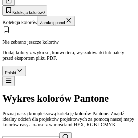
Kolekcja kolorów
0
Kolekcja kolorów
Zamknij panel
Nie zebrano jeszcze kolorów
Dodaj kolory z wykresu, konwertera, wyszukiwarki lub palety
przed eksportem pliku PDF.
Polski
Wykres kolorów Pantone
Poznaj naszą kompleksową kolekcję kolorów Pantone. Znajdź
idealny odcień dla projektów projektowych za pomocą naszej mapy
kolorów easy- to- use z wartościami HEX, RGB i CMYK.