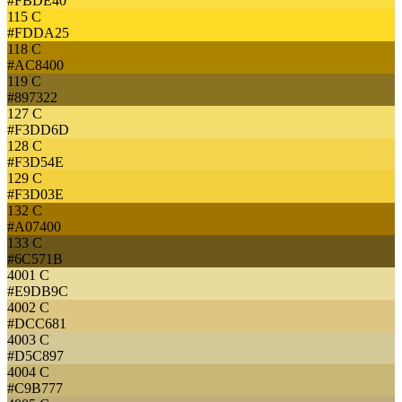
#FBDE40
115 C
#FDDA25
118 C
#AC8400
119 C
#897322
127 C
#F3DD6D
128 C
#F3D54E
129 C
#F3D03E
132 C
#A07400
133 C
#6C571B
4001 C
#E9DB9C
4002 C
#DCC681
4003 C
#D5C897
4004 C
#C9B777