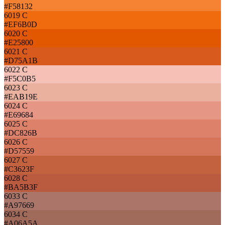
#F58132
6019 C
#EF6B0D
6020 C
#E25800
6021 C
#D75A1B
6022 C
#F5C0B5
6023 C
#EAB19E
6024 C
#E69684
6025 C
#DC826B
6026 C
#D57559
6027 C
#C3623F
6028 C
#BA5B3F
6033 C
#A97669
6034 C
#A06A5A