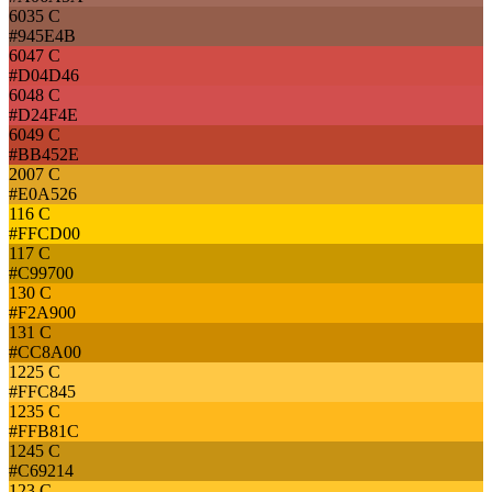
6035 C
#945E4B
6047 C
#D04D46
6048 C
#D24F4E
6049 C
#BB452E
2007 C
#E0A526
116 C
#FFCD00
117 C
#C99700
130 C
#F2A900
131 C
#CC8A00
1225 C
#FFC845
1235 C
#FFB81C
1245 C
#C69214
123 C