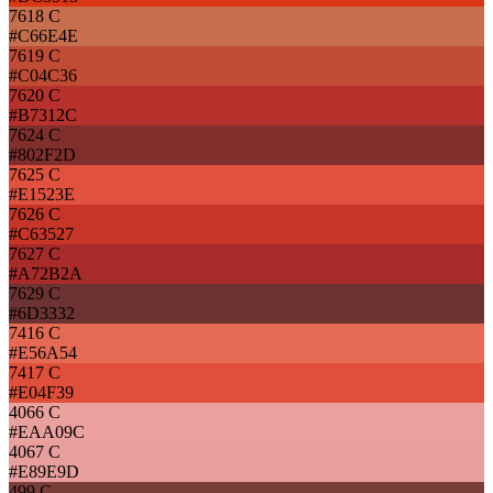
7618 C
#C66E4E
7619 C
#C04C36
7620 C
#B7312C
7624 C
#802F2D
7625 C
#E1523E
7626 C
#C63527
7627 C
#A72B2A
7629 C
#6D3332
7416 C
#E56A54
7417 C
#E04F39
4066 C
#EAA09C
4067 C
#E89E9D
499 C