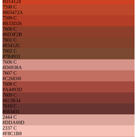
#D14124
7598 C
#BD472A
7599 C
#B33D26
7600 C
#8D3F2B
7601 C
#83412C
7602 C
#7B4931
7606 C
#D6938A
7607 C
#C26E60
7608 C
#A4493D
7609 C
#823B34
7610 C
#683431
2444 C
#DDA69D
2337 C
#F8C1B8