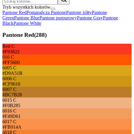
Tryb wszystkich kolorów
Pantone Red
Pomarańcza Pantone
Pantone żółty
Pantone
Green
Pantone Blue
Pantone purpurowy
Pantone Gray
Pantone
Black
Pantone White
Pantone Red
(
288
)
Red C
#F93822
016 C
#FF5600
6005 C
#D9A51B
6006 C
#CF9616
6007 C
#BC7B28
6015 C
#F0B285
6016 C
#F49D61
6017 C
#FB914A
6018 C