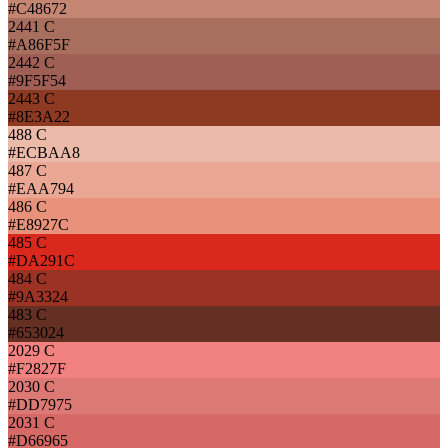
#C48672
2441 C
#A86F5F
2442 C
#9F5F54
2443 C
#8E3A22
488 C
#ECBAA8
487 C
#EAA794
486 C
#E8927C
485 C
#DA291C
484 C
#9A3324
483 C
#653024
2029 C
#F2827F
2030 C
#DD7975
2031 C
#D66965