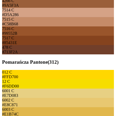
4266 C
#9A5F3A
7514 C
#D5A286
7515 C
#C58B68
7516 C
#99552B
7517 C
#85431E
478 C
#713F2A
Pomarańcza Pantone
(
312
)
012 C
#FFD700
12 C
#F6DD00
6001 C
#E7D083
6002 C
#E8C871
6003 C
#E1B74C