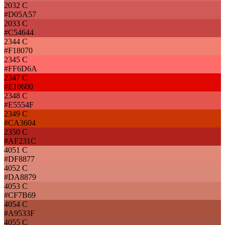
2032 C
#D05A57
2033 C
#C54644
2344 C
#F18070
2345 C
#FF6D6A
2347 C
#E10600
2348 C
#E5554F
2349 C
#CA3604
2350 C
#AF231C
4051 C
#DF8877
4052 C
#DA8879
4053 C
#CF7B69
4054 C
#A9533F
4055 C