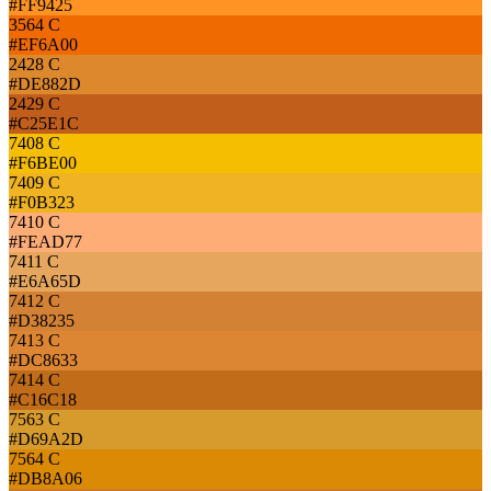
#FF9425
3564 C
#EF6A00
2428 C
#DE882D
2429 C
#C25E1C
7408 C
#F6BE00
7409 C
#F0B323
7410 C
#FEAD77
7411 C
#E6A65D
7412 C
#D38235
7413 C
#DC8633
7414 C
#C16C18
7563 C
#D69A2D
7564 C
#DB8A06