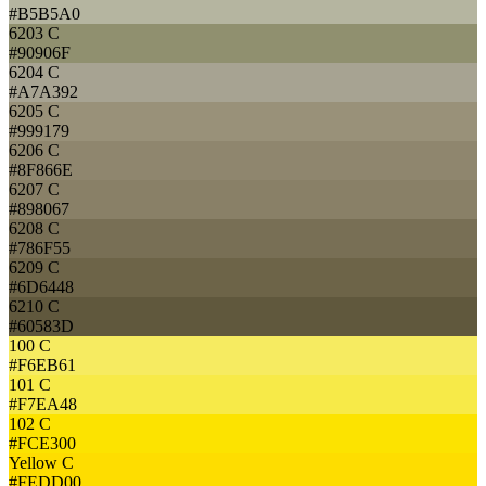
#B5B5A0
6203 C
#90906F
6204 C
#A7A392
6205 C
#999179
6206 C
#8F866E
6207 C
#898067
6208 C
#786F55
6209 C
#6D6448
6210 C
#60583D
100 C
#F6EB61
101 C
#F7EA48
102 C
#FCE300
Yellow C
#FEDD00