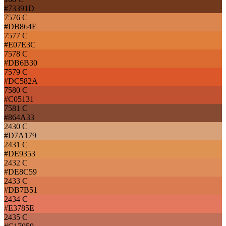
#73391D
7576 C
#DB864E
7577 C
#E07E3C
7578 C
#DB6B30
7579 C
#DC582A
7580 C
#C05131
7581 C
#864A33
2430 C
#D7A179
2431 C
#DE9353
2432 C
#DE8C59
2433 C
#DB7B51
2434 C
#E3785E
2435 C