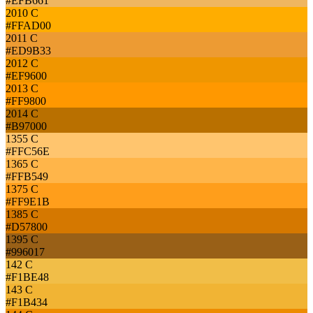
#EFB661
2010 C
#FFAD00
2011 C
#ED9B33
2012 C
#EF9600
2013 C
#FF9800
2014 C
#B97000
1355 C
#FFC56E
1365 C
#FFB549
1375 C
#FF9E1B
1385 C
#D57800
1395 C
#996017
142 C
#F1BE48
143 C
#F1B434