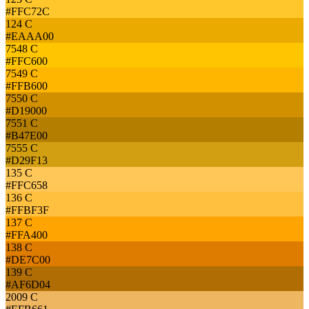
#FFC72C
124 C
#EAAA00
7548 C
#FFC600
7549 C
#FFB600
7550 C
#D19000
7551 C
#B47E00
7555 C
#D29F13
135 C
#FFC658
136 C
#FFBF3F
137 C
#FFA400
138 C
#DE7C00
139 C
#AF6D04
2009 C