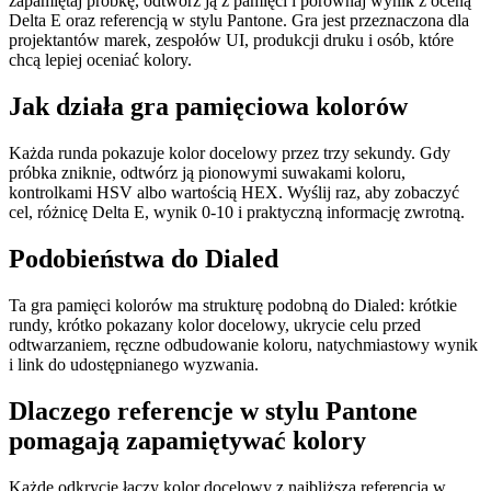
zapamiętaj próbkę, odtwórz ją z pamięci i porównaj wynik z oceną
Delta E oraz referencją w stylu Pantone. Gra jest przeznaczona dla
projektantów marek, zespołów UI, produkcji druku i osób, które
chcą lepiej oceniać kolory.
Jak działa gra pamięciowa kolorów
Każda runda pokazuje kolor docelowy przez trzy sekundy. Gdy
próbka zniknie, odtwórz ją pionowymi suwakami koloru,
kontrolkami HSV albo wartością HEX. Wyślij raz, aby zobaczyć
cel, różnicę Delta E, wynik 0-10 i praktyczną informację zwrotną.
Podobieństwa do Dialed
Ta gra pamięci kolorów ma strukturę podobną do Dialed: krótkie
rundy, krótko pokazany kolor docelowy, ukrycie celu przed
odtwarzaniem, ręczne odbudowanie koloru, natychmiastowy wynik
i link do udostępnianego wyzwania.
Dlaczego referencje w stylu Pantone
pomagają zapamiętywać kolory
Każde odkrycie łączy kolor docelowy z najbliższą referencją w