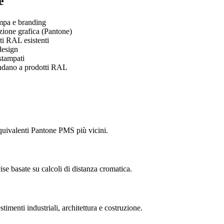
e
ampa e branding
azione grafica (Pantone)
ti RAL esistenti
 design
 stampati
ondano a prodotti RAL
quivalenti Pantone PMS più vicini.
se basate su calcoli di distanza cromatica.
menti industriali, architettura e costruzione.