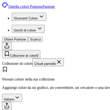
Tabella colori Pantone
Pantone
Strumenti Colore
Giochi di colore
Ottieni Pantone
Scarica
Collezione di colori
0
Collezione di colori
Chiudi pannello
Nessun colore nella tua collezione
Aggiungi colori da un grafico, un convertitore, un cercatore o una ta
Italiano