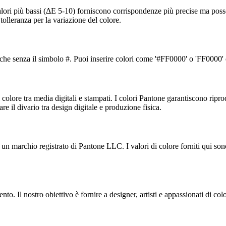
Valori più bassi (ΔE 5-10) forniscono corrispondenze più precise ma poss
olleranza per la variazione del colore.
 che senza il simbolo #. Puoi inserire colori come '#FF0000' o 'FF0000' 
olore tra media digitali e stampati. I colori Pantone garantiscono ripr
e il divario tra design digitale e produzione fisica.
n marchio registrato di Pantone LLC. I valori di colore forniti qui son
. Il nostro obiettivo è fornire a designer, artisti e appassionati di color