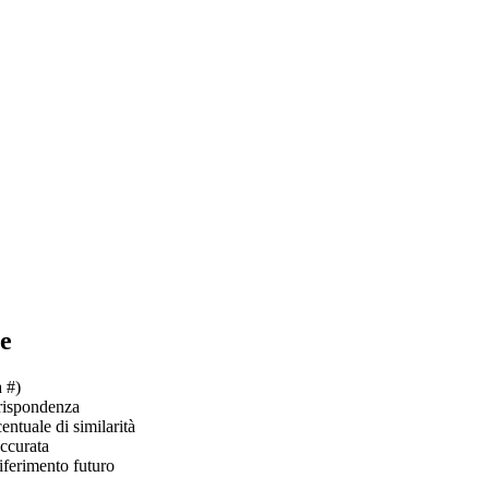
e
 #)
rrispondenza
ntuale di similarità
ccurata
iferimento futuro