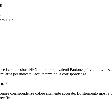
e
pa
rmato HEX
e i codici colore HEX nei loro equivalenti Pantone più vicini. Utilizza
milarità per indicare l'accuratezza della corrispondenza.
one?
fornire corrispondenze colore altamente accurate. Lo strumento mostra per
pecifiche.