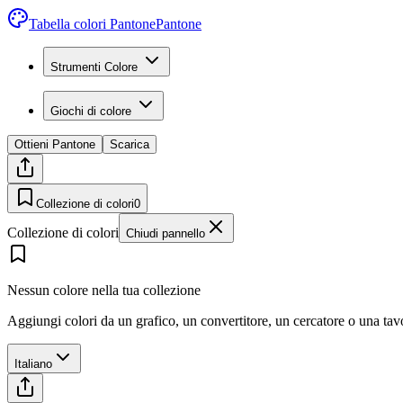
Tabella colori Pantone
Pantone
Strumenti Colore
Giochi di colore
Ottieni Pantone
Scarica
Collezione di colori
0
Collezione di colori
Chiudi pannello
Nessun colore nella tua collezione
Aggiungi colori da un grafico, un convertitore, un cercatore o una ta
Italiano