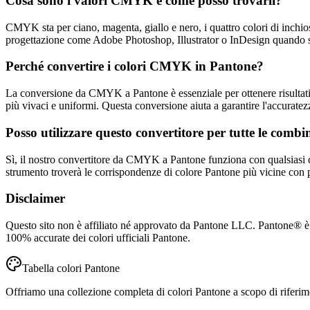
Cosa sono i valori CMYK e come posso trovarli?
CMYK sta per ciano, magenta, giallo e nero, i quattro colori di inchio
progettazione come Adobe Photoshop, Illustrator o InDesign quando si 
Perché convertire i colori CMYK in Pantone?
La conversione da CMYK a Pantone è essenziale per ottenere risultati d
più vivaci e uniformi. Questa conversione aiuta a garantire l'accuratez
Posso utilizzare questo convertitore per tutte le com
Sì, il nostro convertitore da CMYK a Pantone funziona con qualsiasi 
strumento troverà le corrispondenze di colore Pantone più vicine con 
Disclaimer
Questo sito non è affiliato né approvato da Pantone LLC. Pantone® è u
100% accurate dei colori ufficiali Pantone.
Tabella colori Pantone
Offriamo una collezione completa di colori Pantone a scopo di riferimento