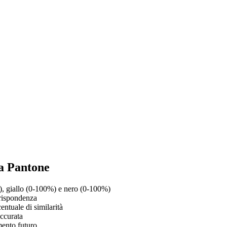
a Pantone
, giallo (0-100%) e nero (0-100%)
rrispondenza
ntuale di similarità
ccurata
mento futuro