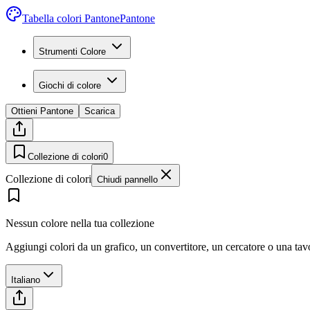
Tabella colori Pantone
Pantone
Strumenti Colore
Giochi di colore
Ottieni Pantone
Scarica
Collezione di colori
0
Collezione di colori
Chiudi pannello
Nessun colore nella tua collezione
Aggiungi colori da un grafico, un convertitore, un cercatore o una ta
Italiano