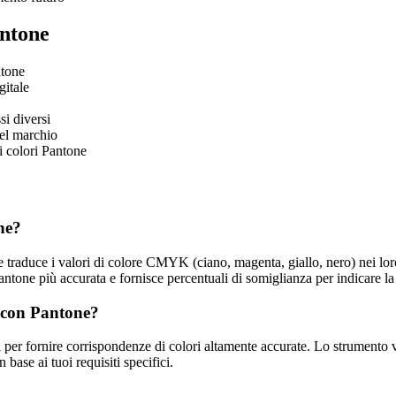
antone
ntone
gitale
si diversi
del marchio
i colori Pantone
ne?
raduce i valori di colore CMYK (ciano, magenta, giallo, nero) nei loro 
antone più accurata e fornisce percentuali di somiglianza per indicare l
 con Pantone?
 per fornire corrispondenze di colori altamente accurate. Lo strumento vi
base ai tuoi requisiti specifici.