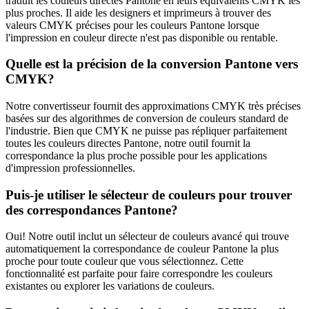
traduit les couleurs directes Pantone en leurs équivalents CMYK les
plus proches. Il aide les designers et imprimeurs à trouver des
valeurs CMYK précises pour les couleurs Pantone lorsque
l'impression en couleur directe n'est pas disponible ou rentable.
Quelle est la précision de la conversion Pantone vers
CMYK?
Notre convertisseur fournit des approximations CMYK très précises
basées sur des algorithmes de conversion de couleurs standard de
l'industrie. Bien que CMYK ne puisse pas répliquer parfaitement
toutes les couleurs directes Pantone, notre outil fournit la
correspondance la plus proche possible pour les applications
d'impression professionnelles.
Puis-je utiliser le sélecteur de couleurs pour trouver
des correspondances Pantone?
Oui! Notre outil inclut un sélecteur de couleurs avancé qui trouve
automatiquement la correspondance de couleur Pantone la plus
proche pour toute couleur que vous sélectionnez. Cette
fonctionnalité est parfaite pour faire correspondre les couleurs
existantes ou explorer les variations de couleurs.