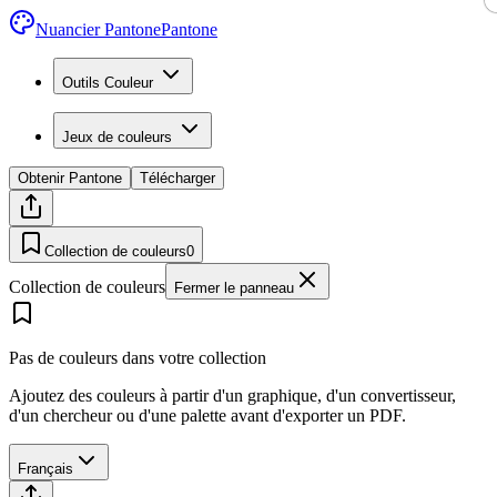
Nuancier Pantone
Pantone
Outils Couleur
Jeux de couleurs
Obtenir Pantone
Télécharger
Collection de couleurs
0
Collection de couleurs
Fermer le panneau
Pas de couleurs dans votre collection
Ajoutez des couleurs à partir d'un graphique, d'un convertisseur,
d'un chercheur ou d'une palette avant d'exporter un PDF.
Français