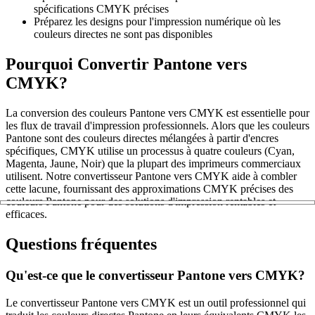
spécifications CMYK précises
Préparez les designs pour l'impression numérique où les
couleurs directes ne sont pas disponibles
Pourquoi Convertir Pantone vers
CMYK?
La conversion des couleurs Pantone vers CMYK est essentielle pour
les flux de travail d'impression professionnels. Alors que les couleurs
Pantone sont des couleurs directes mélangées à partir d'encres
spécifiques, CMYK utilise un processus à quatre couleurs (Cyan,
Magenta, Jaune, Noir) que la plupart des imprimeurs commerciaux
utilisent. Notre convertisseur Pantone vers CMYK aide à combler
cette lacune, fournissant des approximations CMYK précises des
couleurs Pantone pour des solutions d'impression rentables et
efficaces.
Questions fréquentes
Qu'est-ce que le convertisseur Pantone vers CMYK?
Le convertisseur Pantone vers CMYK est un outil professionnel qui