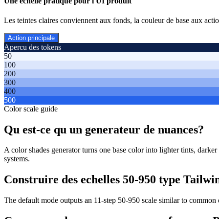
Une echelle pratique pour l UI produit
Les teintes claires conviennent aux fonds, la couleur de base aux acti
Action principale
Apercu des tokens
50
100
200
300
400
500
Color scale guide
Qu est-ce qu un generateur de nuances?
A color shades generator turns one base color into lighter tints, darke
systems.
Construire des echelles 50-950 type Tailwi
The default mode outputs an 11-step 50-950 scale similar to common 