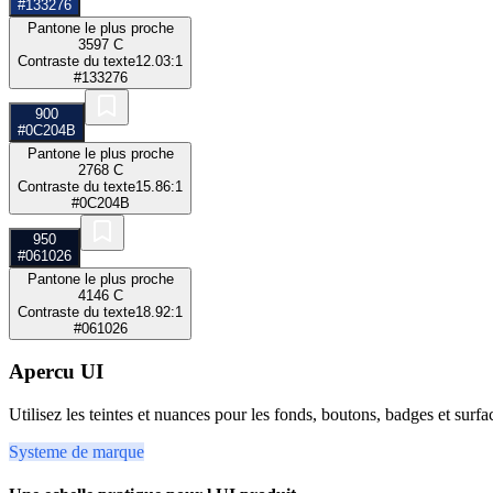
#133276
Pantone le plus proche
3597 C
Contraste du texte
12.03:1
#133276
900
#0C204B
Pantone le plus proche
2768 C
Contraste du texte
15.86:1
#0C204B
950
#061026
Pantone le plus proche
4146 C
Contraste du texte
18.92:1
#061026
Apercu UI
Utilisez les teintes et nuances pour les fonds, boutons, badges et surf
Systeme de marque