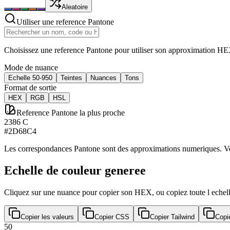
Aleatoire
Utiliser une reference Pantone
Choisissez une reference Pantone pour utiliser son approximation 
Mode de nuance
Echelle 50-950
Teintes
Nuances
Tons
Format de sortie
HEX
RGB
HSL
Reference Pantone la plus proche
2386 C
#2D68C4
Les correspondances Pantone sont des approximations numeriques. Verif
Echelle de couleur generee
Cliquez sur une nuance pour copier son HEX, ou copiez toute l echell
Copier les valeurs
Copier CSS
Copier Tailwind
Copi
50