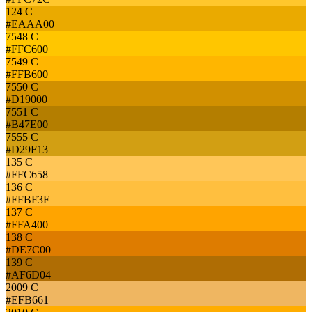
124 C
#EAAA00
7548 C
#FFC600
7549 C
#FFB600
7550 C
#D19000
7551 C
#B47E00
7555 C
#D29F13
135 C
#FFC658
136 C
#FFBF3F
137 C
#FFA400
138 C
#DE7C00
139 C
#AF6D04
2009 C
#EFB661