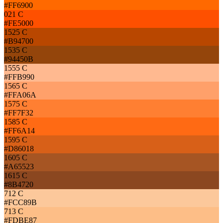
#FF6900
021 C
#FE5000
1525 C
#B94700
1535 C
#94450B
1555 C
#FFB990
1565 C
#FFA06A
1575 C
#FF7F32
1585 C
#FF6A14
1595 C
#D86018
1605 C
#A65523
1615 C
#8B4720
712 C
#FCC89B
713 C
#FDBE87