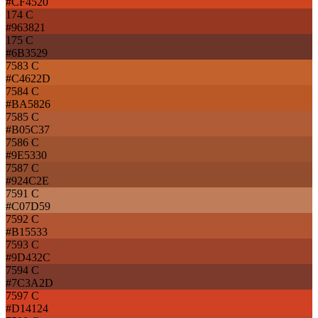
#CF4520
174 C
#963821
175 C
#6B3529
7583 C
#C4622D
7584 C
#BA5826
7585 C
#B05C37
7586 C
#9E5330
7587 C
#924C2E
7591 C
#C07D59
7592 C
#B15533
7593 C
#9D432C
7594 C
#7C3A2D
7597 C
#D14124