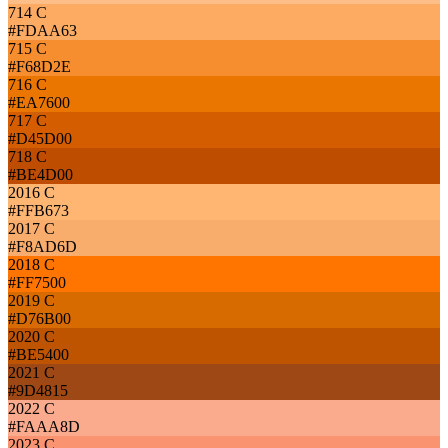
714 C
#FDAA63
715 C
#F68D2E
716 C
#EA7600
717 C
#D45D00
718 C
#BE4D00
2016 C
#FFB673
2017 C
#F8AD6D
2018 C
#FF7500
2019 C
#D76B00
2020 C
#BE5400
2021 C
#9D4815
2022 C
#FAAA8D
2023 C