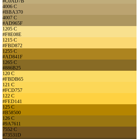
#C0AD7B
4006 C
#BBA370
4007 C
#AD965F
1205 C
#F8E08E
1215 C
#FBD872
1255 C
#AD841F
1265 C
#886B25
120 C
#FBDB65
121 C
#FCD757
122 C
#FED141
125 C
#B58500
126 C
#9A7611
7552 C
#73531D