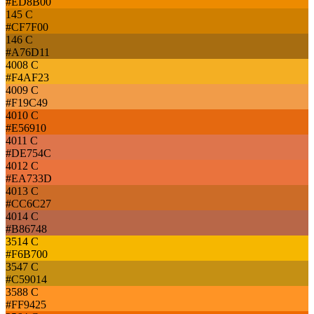
#ED8B00
145 C
#CF7F00
146 C
#A76D11
4008 C
#F4AF23
4009 C
#F19C49
4010 C
#E56910
4011 C
#DE754C
4012 C
#EA733D
4013 C
#CC6C27
4014 C
#B86748
3514 C
#F6B700
3547 C
#C59014
3588 C
#FF9425