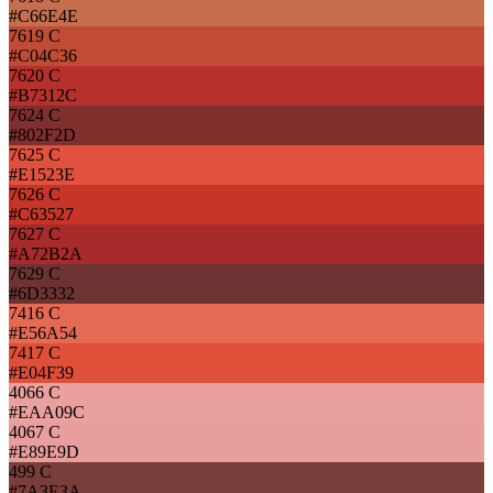
#C66E4E
7619 C
#C04C36
7620 C
#B7312C
7624 C
#802F2D
7625 C
#E1523E
7626 C
#C63527
7627 C
#A72B2A
7629 C
#6D3332
7416 C
#E56A54
7417 C
#E04F39
4066 C
#EAA09C
4067 C
#E89E9D
499 C
#7A3E3A