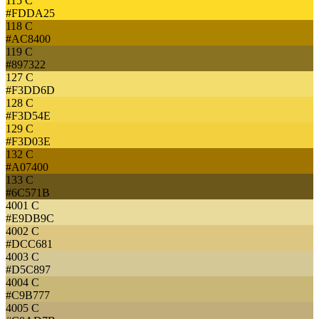
115 C
#FDDA25
118 C
#AC8400
119 C
#897322
127 C
#F3DD6D
128 C
#F3D54E
129 C
#F3D03E
132 C
#A07400
133 C
#6C571B
4001 C
#E9DB9C
4002 C
#DCC681
4003 C
#D5C897
4004 C
#C9B777
4005 C