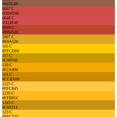
#945E4B
6047 C
#D04D46
6048 C
#D24F4E
6049 C
#BB452E
2007 C
#E0A526
116 C
#FFCD00
117 C
#C99700
130 C
#F2A900
131 C
#CC8A00
1225 C
#FFC845
1235 C
#FFB81C
1245 C
#C69214
123 C
#FFC72C