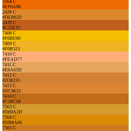
3564 C
#EF6A00
2428 C
#DE882D
2429 C
#C25E1C
7408 C
#F6BE00
7409 C
#F0B323
7410 C
#FEAD77
7411 C
#E6A65D
7412 C
#D38235
7413 C
#DC8633
7414 C
#C16C18
7563 C
#D69A2D
7564 C
#DB8A06
7565 C