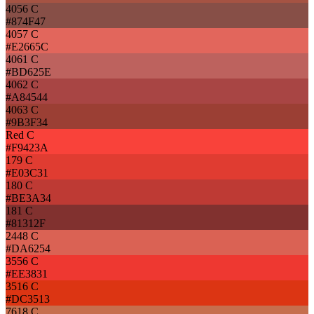
4056 C
#874F47
4057 C
#E2665C
4061 C
#BD625E
4062 C
#A84544
4063 C
#9B3F34
Red C
#F9423A
179 C
#E03C31
180 C
#BE3A34
181 C
#81312F
2448 C
#DA6254
3556 C
#EE3831
3516 C
#DC3513
7618 C