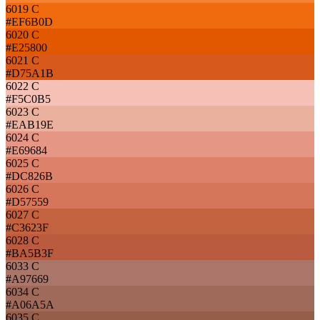
6019 C
#EF6B0D
6020 C
#E25800
6021 C
#D75A1B
6022 C
#F5C0B5
6023 C
#EAB19E
6024 C
#E69684
6025 C
#DC826B
6026 C
#D57559
6027 C
#C3623F
6028 C
#BA5B3F
6033 C
#A97669
6034 C
#A06A5A
6035 C