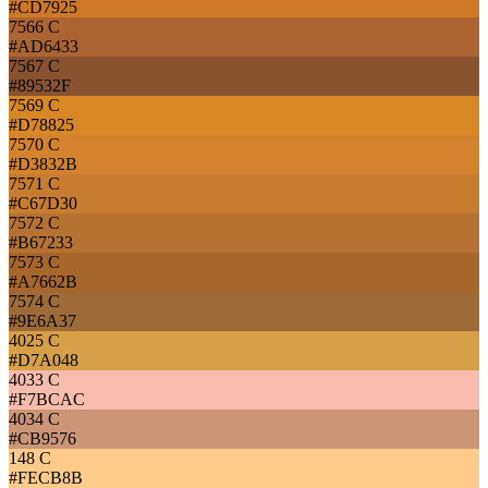
#CD7925
7566 C
#AD6433
7567 C
#89532F
7569 C
#D78825
7570 C
#D3832B
7571 C
#C67D30
7572 C
#B67233
7573 C
#A7662B
7574 C
#9E6A37
4025 C
#D7A048
4033 C
#F7BCAC
4034 C
#CB9576
148 C
#FECB8B