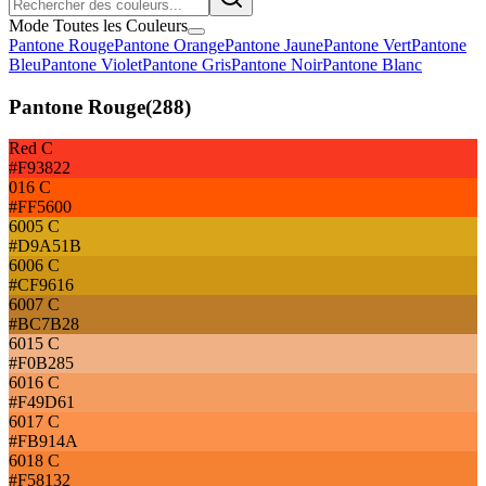
Mode Toutes les Couleurs
Pantone Rouge
Pantone Orange
Pantone Jaune
Pantone Vert
Pantone
Bleu
Pantone Violet
Pantone Gris
Pantone Noir
Pantone Blanc
Pantone Rouge
(
288
)
Red C
#F93822
016 C
#FF5600
6005 C
#D9A51B
6006 C
#CF9616
6007 C
#BC7B28
6015 C
#F0B285
6016 C
#F49D61
6017 C
#FB914A
6018 C
#F58132