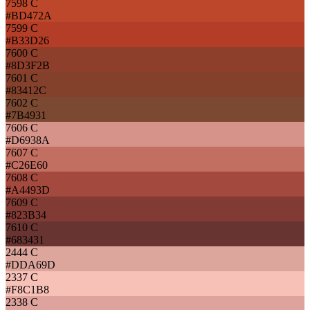
7598 C
#BD472A
7599 C
#B33D26
7600 C
#8D3F2B
7601 C
#83412C
7602 C
#7B4931
7606 C
#D6938A
7607 C
#C26E60
7608 C
#A4493D
7609 C
#823B34
7610 C
#683431
2444 C
#DDA69D
2337 C
#F8C1B8
2338 C