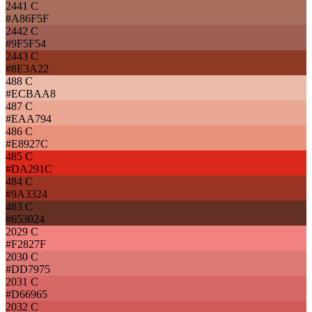
2441 C
#A86F5F
2442 C
#9F5F54
2443 C
#8E3A22
488 C
#ECBAA8
487 C
#EAA794
486 C
#E8927C
485 C
#DA291C
484 C
#9A3324
483 C
#653024
2029 C
#F2827F
2030 C
#DD7975
2031 C
#D66965
2032 C