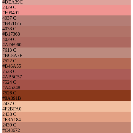
#DEA39C
2339 C
#F09491
4037 C
#B47D75
4038 C
#B17368
4039 C
#AD6960
7613 C
#BC8A7E
7522 C
#B46A55
7523 C
#AB5C57
7524 C
#A45248
7526 C
#8A391B
2437 C
#F2BFA0
2438 C
#E3A184
2439 C
#C48672