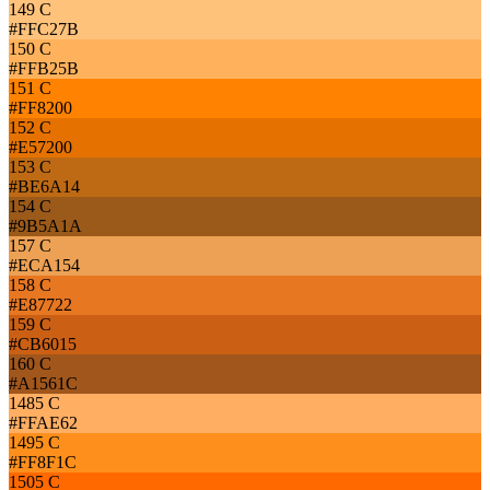
149 C
#FFC27B
150 C
#FFB25B
151 C
#FF8200
152 C
#E57200
153 C
#BE6A14
154 C
#9B5A1A
157 C
#ECA154
158 C
#E87722
159 C
#CB6015
160 C
#A1561C
1485 C
#FFAE62
1495 C
#FF8F1C
1505 C