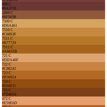
498 C
#6A3735
2469 C
#8F583B
7509 C
#D6A461
7510 C
#C6893F
7511 C
#B77729
7512 C
#A6631B
721 C
#DDA46F
722 C
#C88242
723 C
#B36924
724 C
#934D11
725 C
#7D4016
472 C
#E59E6D