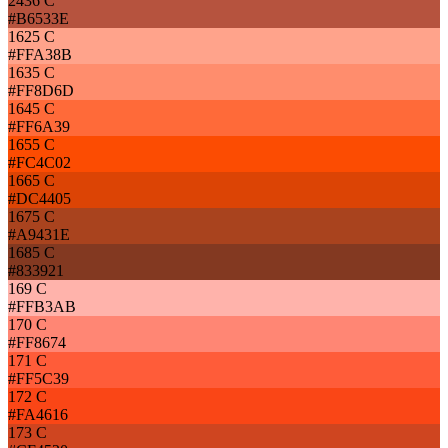
2436 C
#B6533E
1625 C
#FFA38B
1635 C
#FF8D6D
1645 C
#FF6A39
1655 C
#FC4C02
1665 C
#DC4405
1675 C
#A9431E
1685 C
#833921
169 C
#FFB3AB
170 C
#FF8674
171 C
#FF5C39
172 C
#FA4616
173 C