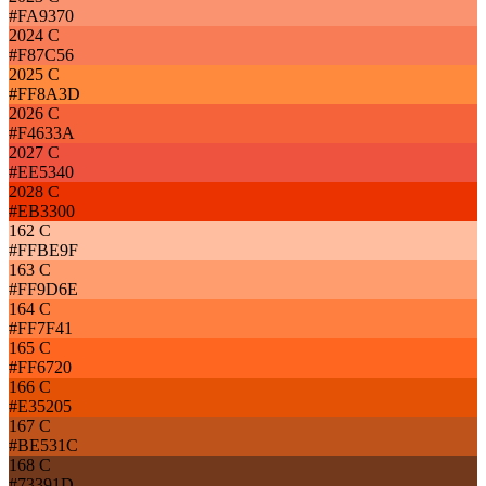
#FA9370
2024 C
#F87C56
2025 C
#FF8A3D
2026 C
#F4633A
2027 C
#EE5340
2028 C
#EB3300
162 C
#FFBE9F
163 C
#FF9D6E
164 C
#FF7F41
165 C
#FF6720
166 C
#E35205
167 C
#BE531C
168 C
#73391D