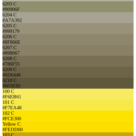
6203 C
#90906F
6204 C
#A7A392
6205 C
#999179
6206 C
#8F866E
6207 C
#898067
6208 C
#786F55
6209 C
#6D6448
6210 C
#60583D
100 C
#F6EB61
101 C
#F7EA48
102 C
#FCE300
Yellow C
#FEDD00
103 C