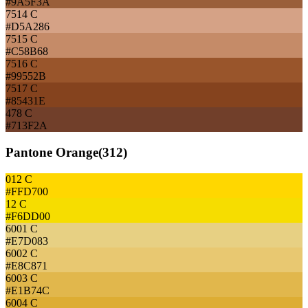
#9A5F3A
7514 C
#D5A286
7515 C
#C58B68
7516 C
#99552B
7517 C
#85431E
478 C
#713F2A
Pantone Orange
(
312
)
012 C
#FFD700
12 C
#F6DD00
6001 C
#E7D083
6002 C
#E8C871
6003 C
#E1B74C
6004 C