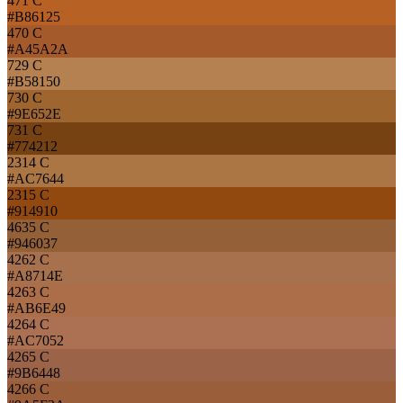
471 C
#B86125
470 C
#A45A2A
729 C
#B58150
730 C
#9E652E
731 C
#774212
2314 C
#AC7644
2315 C
#914910
4635 C
#946037
4262 C
#A8714E
4263 C
#AB6E49
4264 C
#AC7052
4265 C
#9B6448
4266 C