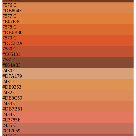
7576 C
#DB864E
7577 C
#E07E3C
7578 C
#DB6B30
7579 C
#DC582A
7580 C
#C05131
7581 C
#864A33
2430 C
#D7A179
2431 C
#DE9353
2432 C
#DE8C59
2433 C
#DB7B51
2434 C
#E3785E
2435 C
#C17059