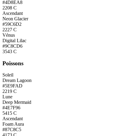
#4D8EA8
2208 C
Ascendant
Neon Glacier
#59C6D2
2227 C
Vénus
Digital Lilac
#9C8CD6
3543 C
Poissons
Soleil
Dream Lagoon
#5E9FAD
2219 C
Lune
Deep Mermaid
#4E7F96
5415 C
Ascendant
Foam Aura
#87C8C5
4173 C