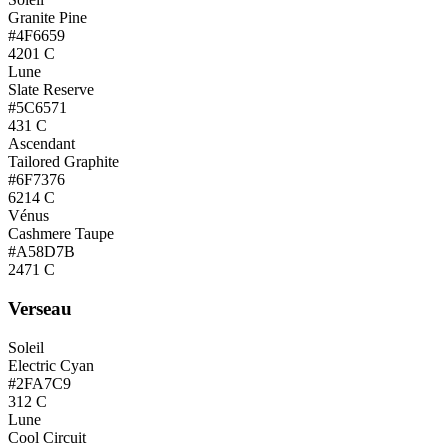
Granite Pine
#4F6659
4201 C
Lune
Slate Reserve
#5C6571
431 C
Ascendant
Tailored Graphite
#6F7376
6214 C
Vénus
Cashmere Taupe
#A58D7B
2471 C
Verseau
Soleil
Electric Cyan
#2FA7C9
312 C
Lune
Cool Circuit