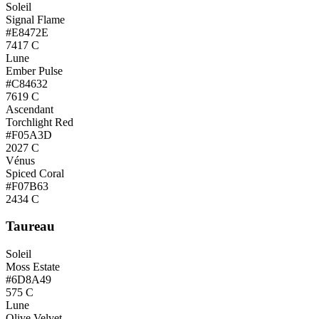
Soleil
Signal Flame
#E8472E
7417 C
Lune
Ember Pulse
#C84632
7619 C
Ascendant
Torchlight Red
#F05A3D
2027 C
Vénus
Spiced Coral
#F07B63
2434 C
Taureau
Soleil
Moss Estate
#6D8A49
575 C
Lune
Olive Velvet