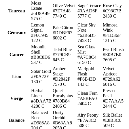
Moss
Olive Velvet
Sage Terrace
Rose Clay
Estate
Taureau
#7E7A48
#9AAD6F
#C98C7B
#6D8A49
7749 C
5777 C
2439 C
575 C
Lemon
Clear Sky
Mimosa
Pale Citron
Signal
Note
Wink
Gémeaux
#DDBF67
#F6C945
#63B6D5
#F1D36F
6002 C
122 C
7458 C
1215 C
Moonlit
Sea Glass
Tidal Blue
Pearl Blush
Shell
Mist
Cancer
#779CB9
#E0B7B0
#B8C8D6
#A7C8C4
645 C
7605 C
537 C
6150 C
Amber
Marigold
Velvet
Solar Gold
Stage
Flash
Apricot
Lion
#F0A72E
#D2842F
#F6B43D
#F29A62
130 C
7570 C
143 C
6016 C
Herbal
Quiet
Pressed
Clean Fern
Linen
Eucalyptus
Petal
Vierge
#A8BFA0
#8DAA7B
#789B84
#D7AAA5
2404 C
4206 C
2406 C
2444 C
Balanced
Dusty
Airy Peony
Silk Ballet
Rose
Orchid
Balance
#E7A8C2
#E8B3C6
#D986A8
#B68AA8
508 C
509 C
204 C
2058 C