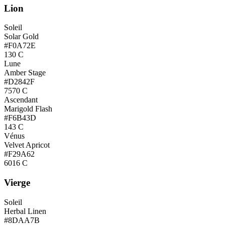
Lion
Soleil
Solar Gold
#F0A72E
130 C
Lune
Amber Stage
#D2842F
7570 C
Ascendant
Marigold Flash
#F6B43D
143 C
Vénus
Velvet Apricot
#F29A62
6016 C
Vierge
Soleil
Herbal Linen
#8DAA7B