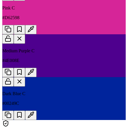
Pink C
#D62598
Medium Purple C
#4E008E
Dark Blue C
#00249C