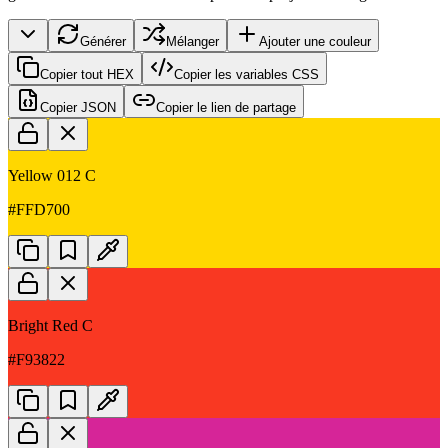
Générer
Mélanger
Ajouter une couleur
Copier tout HEX
Copier les variables CSS
Copier JSON
Copier le lien de partage
Yellow 012 C
#FFD700
Bright Red C
#F93822