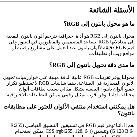
الأسئلة الشائعة
ما هو محول بانتون إلى RGB؟
محول بانتون إلى RGB هو أداة احترافية تترجم ألوان بانتون البقعية
إلى معادلاتها RGB. يساعد المصممين والمطورين في العثور على
قيم RGB دقيقة لألوان بانتون عند العمل على مشاريع رقمية أو
مواقع ويب أو تطبيقات.
ما مدى دقة تحويل بانتون إلى RGB؟
محولنا يوفر تقريبات RGB عالية الدقة مبنية على خوارزميات تحويل
الألوان المعيارية في الصناعة. بينما شاشات RGB لا تستطيع تكرار
جميع ألوان بانتون البقعية بشكل مثالي بسبب نطاقات ألوان
مختلفة، أداتنا توفر أقرب تمثيل رقمي ممكن للتطبيقات الاحترافية.
هل يمكنني استخدام منتقي الألوان للعثور على مطابقات
بانتون؟
نعم! أداتنا توفر قيم RGB في تنسيقين: التنسيق القياسي (R:255
G:128 B:64) وتنسيق CSS (rgb(255, 128, 64)). يمكن استخدام
تنسيق CSS مباشرة في تطوير الويب وتطبيقات التصميم.