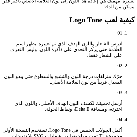
تغييره. مهمتك هي إعادة هذا اللون إلى لون العلامة الأصلي بأكبر قدر
ممكن من الدقة.
كيفية لعب Logo Tone
01
ادرس الشعار واللون الهدف الذي تم تغييره. يظهر اسم
العلامة حتى يركز التحدي على ذاكرة اللون، وليس التعرف
على الشعار فقط.
02
حرّك منزلقات درجة اللون والتشبع والسطوع حتى يبدو اللون
المعدل قريباً من لون العلامة الأصلي.
03
أرسل تخمينك لكشف اللون الهدف الأصلي، واللون الذي
اخترته، ومسافة Delta E، ونقاط الجولة.
04
أكمل الجولات الخمس في Logo Tone. تستخدم النسخة الأولى
مجموعة T1 تمت مراجعتها من شعارات SVG بلا تدرجات