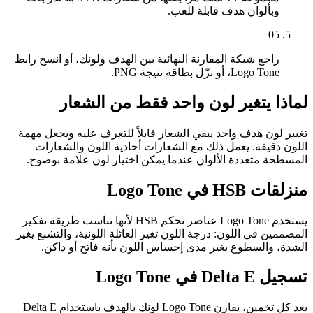
وبألوان هدف قابلة للعب.
05
راجع شبكة المقارنة النهائية بين الهدف ولونك، أو انسخ رابط
Logo Tone، أو نزّل بطاقة نتيجة PNG.
لماذا يتغير لون واحد فقط من الشعار
تغيير لون هدف واحد يبقي الشعار قابلاً للتعرف عليه ويجعل مهمة
اللون دقيقة. يعمل ذلك مع الشعارات أحادية اللون والشعارات
المسطحة متعددة الألوان عندما يمكن اختيار لون علامة بوضوح.
منزلقات HSB في Logo Tone
يستخدم Logo Tone عناصر تحكم HSB لأنها تناسب طريقة تفكير
المصممين في اللون: درجة اللون تغير العائلة اللونية، والتشبع يغير
الشدة، والسطوع يغير مدى إحساس اللون بأنه فاتح أو داكن.
تسجيل Delta E في Logo Tone
بعد كل تخمين، يقارن Logo Tone لونك بالهدف باستخدام Delta E