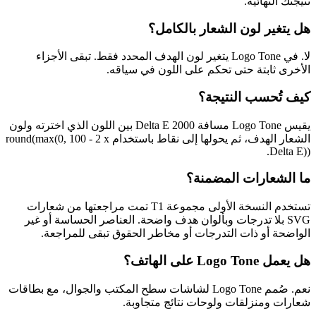
نتيجتك النهائية.
هل يتغير لون الشعار بالكامل؟
لا. في Logo Tone يتغير لون الهدف المحدد فقط. تبقى الأجزاء
الأخرى ثابتة حتى تحكم على اللون في سياقه.
كيف تُحسب النتيجة؟
يقيس Logo Tone مسافة Delta E 2000 بين اللون الذي اخترته ولون
الشعار الهدف، ثم يحولها إلى نقاط باستخدام round(max(0, 100 - 2 x
Delta E)).
ما الشعارات المضمنة؟
تستخدم النسخة الأولى مجموعة T1 تمت مراجعتها من شعارات
SVG بلا تدرجات وبألوان هدف واضحة. العناصر الحساسة أو غير
الواضحة أو ذات التدرجات أو مخاطر الحقوق تبقى للمراجعة.
هل يعمل Logo Tone على الهاتف؟
نعم. صُمم Logo Tone لشاشات سطح المكتب والجوال، مع بطاقات
شعارات ومنزلقات ولوحات نتائج متجاوبة.