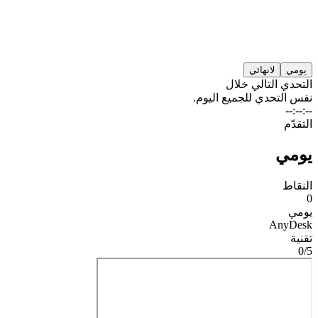
يومي
لانهائي
التحدي التالي خلال
نفس التحدي للجميع اليوم.
--:--:--
التقدّم
يومي
النقاط
0
يومي
AnyDesk
تقنية
0/
5