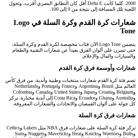
2000. كلما كانت Delta E أقل كان التطابق البصري أقرب، وتحول
اللعبة تلك المسافة إلى نتيجة من 0 إلى 100.
شعارات كرة القدم وكرة السلة في Logo
Tone
يتضمن Logo Tone الآن فئات مخصصة لكرة القدم وكرة السلة،
حتى تتمرن على ألوان الفرق بعيداً عن شعارات التقنية والطعام
والسيارات والمال والإعلام.
شعارات وأوسمة فرق كرة القدم
تضم فئة كرة القدم شعارات منتخبات وطنية وأندية، من فرق كأس
العالم مثل Brazil وArgentina وFrance وPortugal وNetherlands
وBelgium وCroatia وJapan وUnited States وCanada وColombia
وAustralia وGhana وEcuador وCosta Rica إلى أندية مختارة. تركز
كل جولة على ألوان القمصان والاتحادات والشعارات المعروفة.
شعارات فرق كرة السلة
تركز فئة كرة السلة على شعارات فرق NBA مثل Lakers وCeltics
وBulls وWarriors وKnicks وHeat وMavericks وNuggets وSuns