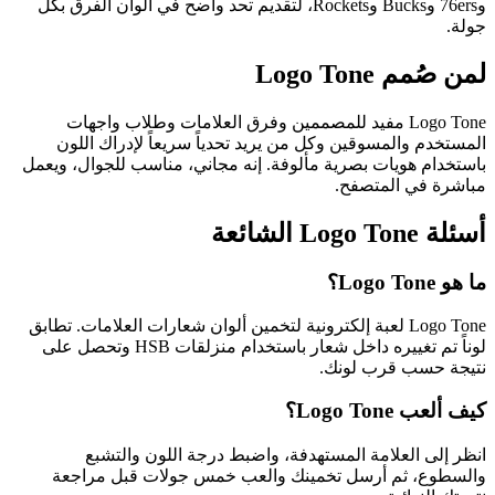
و76ers وBucks وRockets، لتقديم تحد واضح في ألوان الفرق بكل
جولة.
لمن صُمم Logo Tone
Logo Tone مفيد للمصممين وفرق العلامات وطلاب واجهات
المستخدم والمسوقين وكل من يريد تحدياً سريعاً لإدراك اللون
باستخدام هويات بصرية مألوفة. إنه مجاني، مناسب للجوال، ويعمل
مباشرة في المتصفح.
أسئلة Logo Tone الشائعة
ما هو Logo Tone؟
Logo Tone لعبة إلكترونية لتخمين ألوان شعارات العلامات. تطابق
لوناً تم تغييره داخل شعار باستخدام منزلقات HSB وتحصل على
نتيجة حسب قرب لونك.
كيف ألعب Logo Tone؟
انظر إلى العلامة المستهدفة، واضبط درجة اللون والتشبع
والسطوع، ثم أرسل تخمينك والعب خمس جولات قبل مراجعة