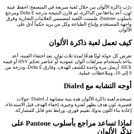
درّب ذاكرة الألوان من خلال لعبة سريعة في المتصفح: احفظ عينة
لون، أعد بناءها من الذاكرة، ثم قارن النتيجة بدرجة Delta E ومرجع
بأسلوب Pantone. صُممت اللعبة لمصممي العلامات التجارية وفرق
واجهة المستخدم وإنتاج الطباعة وكل من يريد حكماً أدق على
الألوان.
كيف تعمل لعبة ذاكرة الألوان
تعرض كل جولة لونًا هدفًا لمدة ثلاث ثوانٍ. بعد اختفاء العينة، أعد
بناءه باستخدام منزلقات ألوان عمودية أو عناصر تحكم HSV أو قيمة
HEX. أرسل مرة واحدة لكشف الهدف، وفارق Delta E، ودرجة من
0 إلى 10، وملاحظات عملية.
أوجه التشابه مع Dialed
تستخدم لعبة ذاكرة الألوان هذه بنية مشابهة لـ Dialed: جولات
قصيرة، لون هدف يظهر لفترة وجيزة، إخفاء الهدف قبل الاستدعاء،
إعادة بناء اللون يدويًا، تقييم فوري، ورابط تحدٍ قابل للمشاركة.
لماذا تساعد مراجع بأسلوب Pantone على
تذكّر الألوان