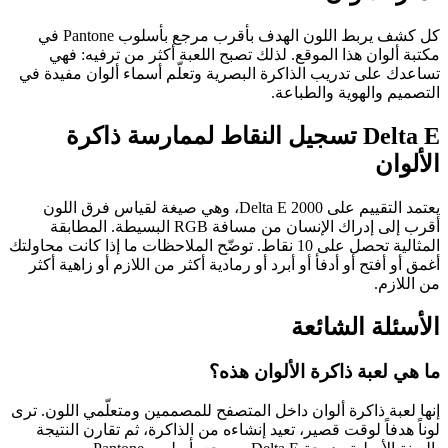
كل كشف يربط اللون الهدف بأقرب مرجع بأسلوب Pantone في
مكتبة ألوان هذا الموقع. لذلك تصبح اللعبة أكثر من ترفيه: فهي
تساعدك على تدريب الذاكرة البصرية وتعلّم أسماء ألوان مفيدة في
التصميم والهوية والطباعة.
Delta E تسجيل النقاط لممارسة ذاكرة
الألوان
يعتمد التقييم على Delta E 2000، وهي صيغة لقياس فرق اللون
أقرب إلى إدراك الإنسان من مسافة RGB البسيطة. المطابقة
المثالية تحصل على 10 نقاط. توضّح الملاحظات ما إذا كانت محاولتك
أغمق أو أفتح أو أدفأ أو أبرد أو رمادية أكثر من اللازم أو زاهية أكثر
من اللازم.
الأسئلة الشائعة
ما هي لعبة ذاكرة الألوان هذه؟
إنها لعبة ذاكرة ألوان داخل المتصفح للمصممين ومتعلّمي اللون. ترى
لوناً هدفاً لوقت قصير، تعيد إنشاءه من الذاكرة، ثم تقارن النتيجة