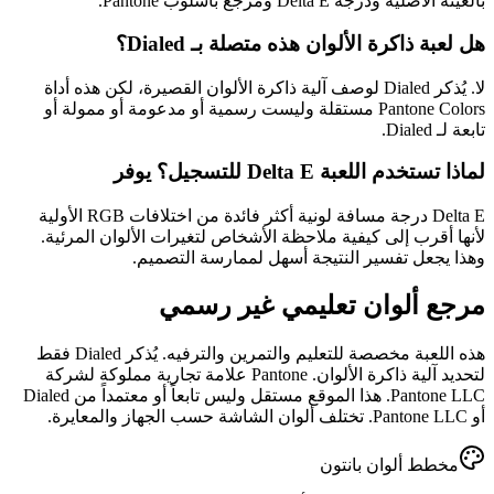
بالعينة الأصلية ودرجة Delta E ومرجع بأسلوب Pantone.
هل لعبة ذاكرة الألوان هذه متصلة بـ Dialed؟
لا. يُذكر Dialed لوصف آلية ذاكرة الألوان القصيرة، لكن هذه أداة
Pantone Colors مستقلة وليست رسمية أو مدعومة أو ممولة أو
تابعة لـ Dialed.
لماذا تستخدم اللعبة Delta E للتسجيل؟ يوفر
Delta E درجة مسافة لونية أكثر فائدة من اختلافات RGB الأولية
لأنها أقرب إلى كيفية ملاحظة الأشخاص لتغيرات الألوان المرئية.
وهذا يجعل تفسير النتيجة أسهل لممارسة التصميم.
مرجع ألوان تعليمي غير رسمي
هذه اللعبة مخصصة للتعليم والتمرين والترفيه. يُذكر Dialed فقط
لتحديد آلية ذاكرة الألوان. Pantone علامة تجارية مملوكة لشركة
Pantone LLC. هذا الموقع مستقل وليس تابعاً أو معتمداً من Dialed
أو Pantone LLC. تختلف ألوان الشاشة حسب الجهاز والمعايرة.
مخطط ألوان بانتون