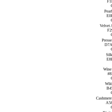
Pear
Velvet 
Presse
Silk
Wine 
#8
Wild
Cashmere