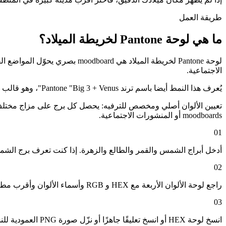
طريقة العمل
ما هي لوحة Pantone لخريطة الميلاد؟
لوحة Pantone لخريطة الميلاد ه
الاجتماعية.
يُعرف هذا النمط أيضا باسم ترند Pantone "Big 3 + Venus"، وهو قالب بدأ على Twitter وانتشر على TikTok وInstagram.
moodboards أو المنشورات الاجتماعية.
01
أدخل أبراج الشمس والقمر والطالع والزهرة. إذا كنت تعرف برج الشمس
02
راجع لوحة الألوان الأربعة مع HEX و RGB وأسماء الألوان وأقرب مطابقات Pantone لكل موضع.
03
انسخ لوحة HEX أو انسخ تعليقًا جاهزًا أو نزّل صورة PNG العمودية للنشر على Instagram أو X أو Pinterest أو Lemon8 أو في moodboard الخاص بك.