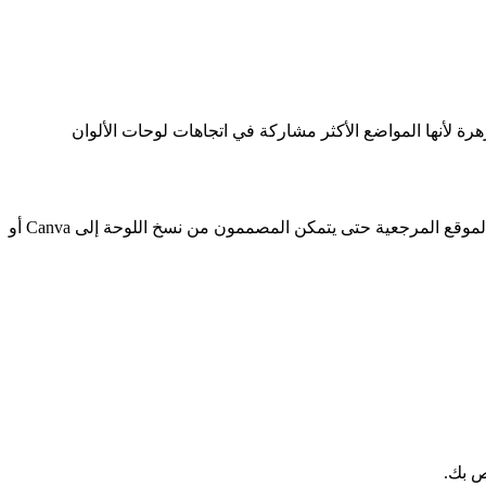
مر والطالع والزهرة لأنها المواضع الأكثر مشاركة في اتجاهات لوحات الألوان
تعيين الألوان أصلي ومخصص للترفيه: يحصل كل برج على مزاج مختلف حسب الموضع، ثم تعرض الصفحة أقرب مطابقة Pantone من ألوان الموقع المرجعية حتى يتمكن المصممون من نسخ اللوحة إلى Canva أو