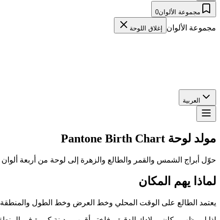
مجموعة الألوان
0
مجموعة الألوان
إغلاق اللوحة
العربية
مولد لوحة Pantone Birth Chart
حوّل أبراج الشمس والقمر والطالع والزهرة إلى لوحة من أربعة ألوان مستوحاة من Pantone يمكنك نسخها 
لماذا يهم المكان
يعتمد الطالع على الوقت المحلي وخط العرض وخط الطول والمنطقة الزمن
إذا لم يظهر مكان ميلادك الدقيق، فاختر أقرب مدينة كبيرة في المنطقة 