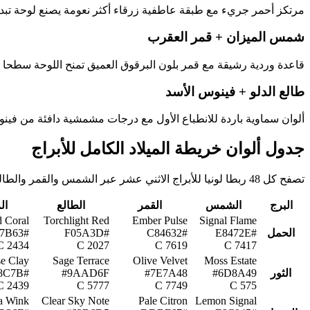
مرتكز أحمر جريء مع طبقة عاطفية زرقاء أكثر نعومة يصنع لوحة تب
شمس الميزان + قمر العقرب
قاعدة وردية رشيقة مع قمر بلون البرقوق العميق تمنح اللوحة سطحا 
طالع الدلو + فينوس الأسد
ألوان سماوية باردة للانطباع الأول مع درجات مشمشية دافئة من فين
جدول ألوان خريطة الميلاد الكامل للأبراج
تصفح كل 48 ربطا لونيا للأبراج الاثني عشر عبر الشمس والقمر والطالع والزهرة. تعرض كل خلية لون اللوحة الأصلي وقيمة HEX وأقرب مطابقة Pantone.
البرج
الشمس
القمر
الطالع
ال
d Coral
Torchlight Red
Ember Pulse
Signal Flame
الحمل
#E8472E
#C84632
#F05A3D
#F07B63
2434 C
2027 C
7619 C
7417 C
e Clay
Sage Terrace
Olive Velvet
Moss Estate
الثور
#6D8A49
#7E7A48
#9AAD6F
#C98C7B
2439 C
5777 C
7749 C
575 C
a Wink
Clear Sky Note
Pale Citron
Lemon Signal