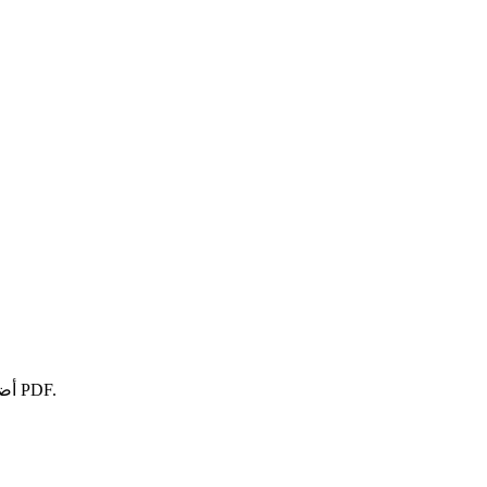
أضف ألوانًا من مخطط أو محول أو باحث أو لوحة ألوان قبل تصدير ملف PDF.