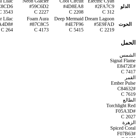
l Lilac
Neon Glacier
Cool Circuit
Electric Cyan
الدلو
#2FA7C9
#4D8EA8
#59C6D2
C8CD6
3543 C
2227 C
2208 C
312 C
r Lilac
Foam Aura
Deep Mermaid
Dream Lagoon
الحوت
#5E9FAD
#4E7F96
#87C8C5
#B6A4D8
264 C
4173 C
5415 C
2219 C
الحمل
الشمس
Signal Flame
#E8472E
7417 C
القمر
Ember Pulse
#C84632
7619 C
الطالع
Torchlight Red
#F05A3D
2027 C
الزهرة
Spiced Coral
#F07B63