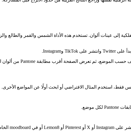
ي moodboard بصري يحوّل المواضع الفلكية إلى عينات ألوان. تستخدم هذه الأداة الشمس والق
 فقط، استخدم المثال الافتراضي أو ابحث أولًا عن المواضع الأخرى.