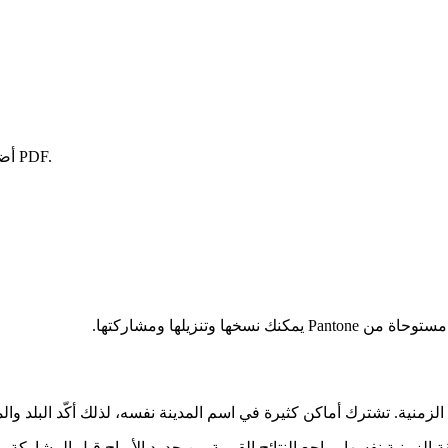
أضف ألوانًا من مخطط أو محول أو باحث أو لوحة ألوان قبل تصدير ملف PDF.
وتنزيلها ومشاركتها.
ية. تشترك أماكن كثيرة في اسم المدينة نفسه، لذلك أكّد البلد والمنط
الزمنية نفسها وراجع النتائج القريبة من حدود الأبراج قبل المشاركة.