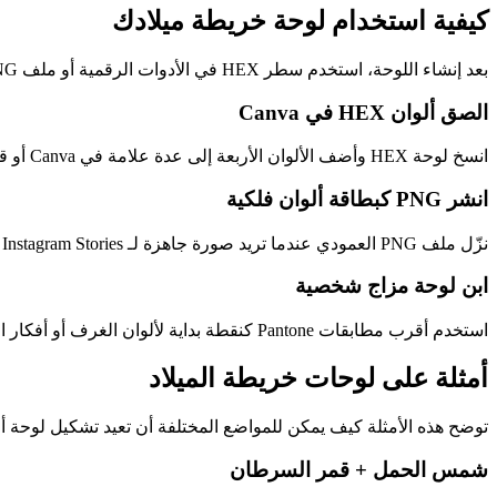
كيفية استخدام لوحة خريطة ميلادك
بعد إنشاء اللوحة، استخدم سطر HEX في الأدوات الرقمية أو ملف PNG كرسم اجتماعي جاهز.
الصق ألوان HEX في Canva
انسخ لوحة HEX وأضف الألوان الأربعة إلى عدة علامة في Canva أو قالب ستوري أو ملصق أو تصميم شاشة قفل.
انشر PNG كبطاقة ألوان فلكية
نزّل ملف PNG العمودي عندما تريد صورة جاهزة لـ Instagram Stories أو Pinterest أو Lemon8 أو X أو دردشة جماعية.
ابن لوحة مزاج شخصية
استخدم أقرب مطابقات Pantone كنقطة بداية لألوان الغرف أو أفكار الملابس أو صفحات اليوميات أو لوحات الهوية الشخصية.
أمثلة على لوحات خريطة الميلاد
توضح هذه الأمثلة كيف يمكن للمواضع المختلفة أن تعيد تشكيل لوحة أل
شمس الحمل + قمر السرطان