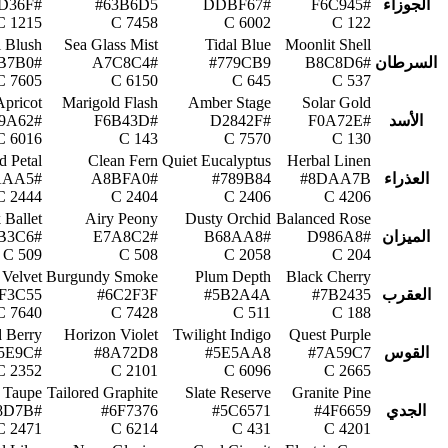
الجوزاء
#F6C945
#DDBF67
#63B6D5
#F1D36F
1215 C
7458 C
6002 C
122 C
l Blush
Sea Glass Mist
Tidal Blue
Moonlit Shell
السرطان
#B8C8D6
#779CB9
#A7C8C4
#E0B7B0
7605 C
6150 C
645 C
537 C
Apricot
Marigold Flash
Amber Stage
Solar Gold
الأسد
#F0A72E
#D2842F
#F6B43D
#F29A62
6016 C
143 C
7570 C
130 C
d Petal
Clean Fern
Quiet Eucalyptus
Herbal Linen
العذراء
#8DAA7B
#789B84
#A8BFA0
#D7AAA5
2444 C
2404 C
2406 C
4206 C
 Ballet
Airy Peony
Dusty Orchid
Balanced Rose
الميزان
#D986A8
#B68AA8
#E7A8C2
#E8B3C6
509 C
508 C
2058 C
204 C
Velvet
Burgundy Smoke
Plum Depth
Black Cherry
العقرب
#7B2435
#5B2A4A
#6C2F3F
F3C55
7640 C
7428 C
511 C
188 C
 Berry
Horizon Violet
Twilight Indigo
Quest Purple
القوس
#7A59C7
#5E5AA8
#8A72D8
#B45E9C
2352 C
2101 C
6096 C
2665 C
 Taupe
Tailored Graphite
Slate Reserve
Granite Pine
الجدي
#4F6659
#5C6571
#6F7376
#A58D7B
2471 C
6214 C
431 C
4201 C