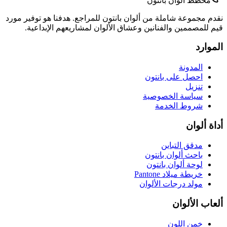
مخطط ألوان بانتون
نقدم مجموعة شاملة من ألوان بانتون للمراجع. هدفنا هو توفير مورد
قيم للمصممين والفنانين وعشاق الألوان لمشاريعهم الإبداعية.
الموارد
المدونة
احصل على بانتون
تنزيل
سياسة الخصوصية
شروط الخدمة
أداة ألوان
مدقق التباين
باحث ألوان بانتون
لوحة ألوان بانتون
خريطة ميلاد Pantone
مولد درجات الألوان
ألعاب الألوان
خمن اللون