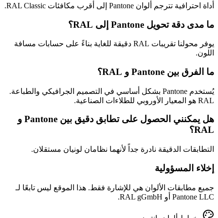
أداة احترافية تترجم ألوان Pantone إلى أقرب مكافئات RAL Classic.
ما مدى دقة تحويل Pantone إلى RAL؟
يوفر محولنا تقريبات RAL دقيقة للغاية بناءً على حسابات مسافة
اللون.
ما الفرق بين Pantone و RAL؟
يُستخدم Pantone بشكل أساسي في التصميم الجرافيكي والطباعة.
RAL هو المعيار الأوروبي للطلاءات الصناعية.
هل يمكنني الحصول على تطابق دقيق بين Pantone و
RAL؟
التطابقات الدقيقة نادرة جداً لأنهما نظامان لونيان مستقلان.
إخلاء المسؤولية
جميع مطابقات الألوان هي للإشارة فقط. هذا الموقع ليس تابعًا لـ
Pantone LLC أو RAL gGmbH.