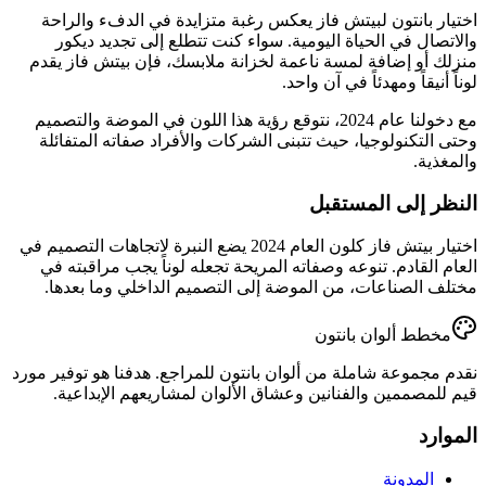
اختيار بانتون لبيتش فاز يعكس رغبة متزايدة في الدفء والراحة
والاتصال في الحياة اليومية. سواء كنت تتطلع إلى تجديد ديكور
منزلك أو إضافة لمسة ناعمة لخزانة ملابسك، فإن بيتش فاز يقدم
لوناً أنيقاً ومهدئاً في آن واحد.
مع دخولنا عام 2024، نتوقع رؤية هذا اللون في الموضة والتصميم
وحتى التكنولوجيا، حيث تتبنى الشركات والأفراد صفاته المتفائلة
والمغذية.
النظر إلى المستقبل
اختيار بيتش فاز كلون العام 2024 يضع النبرة لاتجاهات التصميم في
العام القادم. تنوعه وصفاته المريحة تجعله لوناً يجب مراقبته في
مختلف الصناعات، من الموضة إلى التصميم الداخلي وما بعدها.
مخطط ألوان بانتون
نقدم مجموعة شاملة من ألوان بانتون للمراجع. هدفنا هو توفير مورد
قيم للمصممين والفنانين وعشاق الألوان لمشاريعهم الإبداعية.
الموارد
المدونة