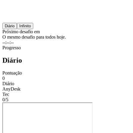
Diário
Infinito
Próximo desafio em
O mesmo desafio para todos hoje.
--:--:--
Progresso
Diário
Pontuação
0
Diário
AnyDesk
Tec
0/
5