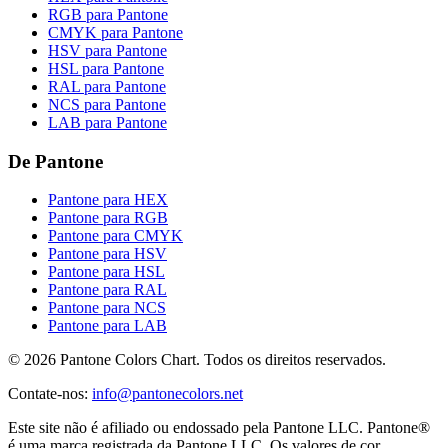
RGB para Pantone
CMYK para Pantone
HSV para Pantone
HSL para Pantone
RAL para Pantone
NCS para Pantone
LAB para Pantone
De Pantone
Pantone para HEX
Pantone para RGB
Pantone para CMYK
Pantone para HSV
Pantone para HSL
Pantone para RAL
Pantone para NCS
Pantone para LAB
© 2026 Pantone Colors Chart. Todos os direitos reservados.
Contate-nos
:
info@pantonecolors.net
Este site não é afiliado ou endossado pela Pantone LLC. Pantone®
é uma marca registrada da Pantone LLC. Os valores de cor