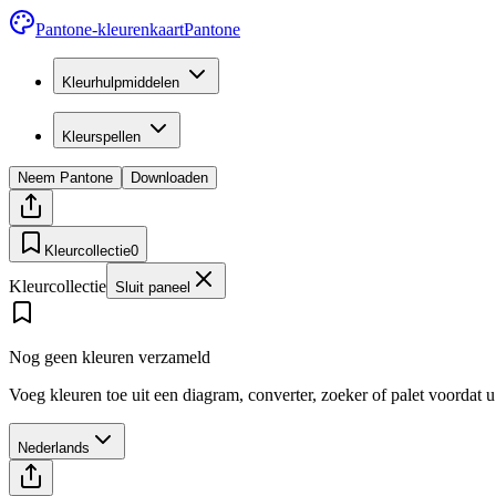
Pantone-kleurenkaart
Pantone
Kleurhulpmiddelen
Kleurspellen
Neem Pantone
Downloaden
Kleurcollectie
0
Kleurcollectie
Sluit paneel
Nog geen kleuren verzameld
Voeg kleuren toe uit een diagram, converter, zoeker of palet voordat 
Nederlands