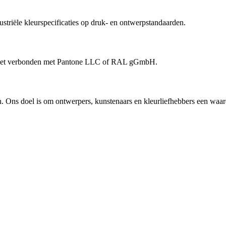
striële kleurspecificaties op druk- en ontwerpstandaarden.
is niet verbonden met Pantone LLC of RAL gGmbH.
an. Ons doel is om ontwerpers, kunstenaars en kleurliefhebbers een waar