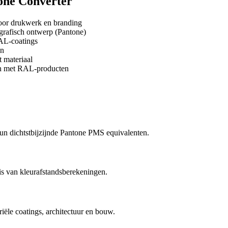
one Converter
oor drukwerk en branding
 grafisch ontwerp (Pantone)
AL-coatings
en
 materiaal
n met RAL-producten
hun dichtstbijzijnde Pantone PMS equivalenten.
s van kleurafstandsberekeningen.
iële coatings, architectuur en bouw.