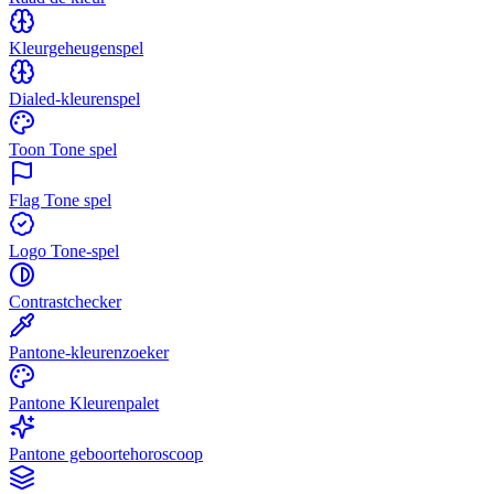
Kleurgeheugenspel
Dialed-kleurenspel
Toon Tone spel
Flag Tone spel
Logo Tone-spel
Contrastchecker
Pantone-kleurenzoeker
Pantone Kleurenpalet
Pantone geboortehoroscoop