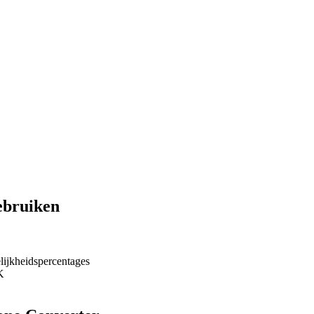
ebruiken
lijkheidspercentages
K