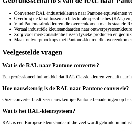
Gebruiksscenario's van de RAL naar Pant
Converteer RAL-industriekleuren naar Pantone-equivalenten v
Overbrug de kloof tussen architecturale specificaties (RAL) en
Vind Pantone-drukkleuren die overeenkomen met bestaande R
Vertaal industriële kleurstandaarden naar ontwerpsysteemkleur
Zorg voor merkconsistentie tussen fysieke producten en gedrukt
Maak ontwerpmockups met Pantone-kleuren die overeenkome
Veelgestelde vragen
Wat is de RAL naar Pantone converter?
Een professioneel hulpmiddel dat RAL Classic kleuren vertaalt naar 
Hoe nauwkeurig is de RAL naar Pantone conversie?
Onze converter biedt zeer nauwkeurige Pantone-benaderingen op basi
Wat is het RAL-kleursysteem?
RAL is een Europese kleurstandaard die veel wordt gebruikt in industr