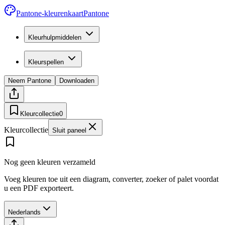
Pantone-kleurenkaart
Pantone
Kleurhulpmiddelen
Kleurspellen
Neem Pantone
Downloaden
Kleurcollectie
0
Kleurcollectie
Sluit paneel
Nog geen kleuren verzameld
Voeg kleuren toe uit een diagram, converter, zoeker of palet voordat
u een PDF exporteert.
Nederlands