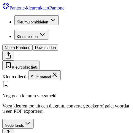
Pantone-kleurenkaart
Pantone
Kleurhulpmiddelen
Kleurspellen
Neem Pantone
Downloaden
Kleurcollectie
0
Kleurcollectie
Sluit paneel
Nog geen kleuren verzameld
Voeg kleuren toe uit een diagram, converter, zoeker of palet voordat
u een PDF exporteert.
Nederlands