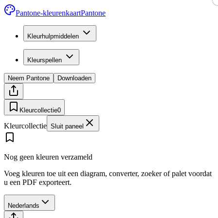
Pantone-kleurenkaart
Pantone
Kleurhulpmiddelen
Kleurspellen
Neem Pantone
Downloaden
Kleurcollectie
0
Kleurcollectie
Sluit paneel
Nog geen kleuren verzameld
Voeg kleuren toe uit een diagram, converter, zoeker of palet voordat
u een PDF exporteert.
Nederlands