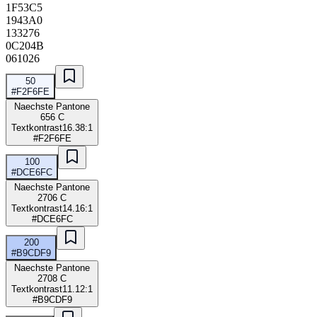
1F53C5
1943A0
133276
0C204B
061026
50
#F2F6FE
Naechste Pantone
656 C
Textkontrast
16.38:1
#F2F6FE
100
#DCE6FC
Naechste Pantone
2706 C
Textkontrast
14.16:1
#DCE6FC
200
#B9CDF9
Naechste Pantone
2708 C
Textkontrast
11.12:1
#B9CDF9