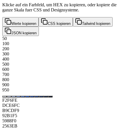
Klicke auf ein Farbfeld, um HEX zu kopieren, oder kopiere die
ganze Skala fuer CSS und Designsysteme.
Werte kopieren
CSS kopieren
Tailwind kopieren
JSON kopieren
50
100
200
300
400
500
600
700
800
900
950
F2F6FE
DCE6FC
B9CDF9
92B1F5
5988F0
2563EB