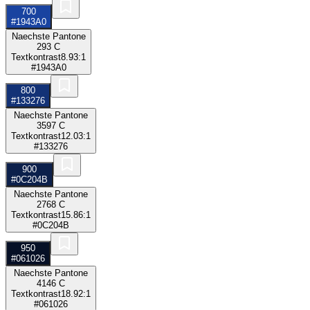
700
#1943A0
Naechste Pantone
293 C
Textkontrast
8.93:1
#1943A0
800
#133276
Naechste Pantone
3597 C
Textkontrast
12.03:1
#133276
900
#0C204B
Naechste Pantone
2768 C
Textkontrast
15.86:1
#0C204B
950
#061026
Naechste Pantone
4146 C
Textkontrast
18.92:1
#061026