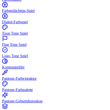
Farbgedächtnis-Spiel
Dialed-Farbspiel
Toon Tone Spiel
Flag Tone Spiel
Logo Tone Spiel
Kontrastprüfer
Pantone-Farbextraktor
Pantone-Farbpalette
Pantone-Geburtshoroskop