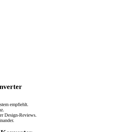
nverter
stem empfiehlt.
nz.
der Design-Reviews.
inander.