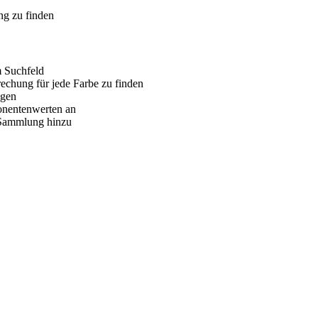
ng zu finden
 Suchfeld
echung für jede Farbe zu finden
ägen
onentenwerten an
 Sammlung hinzu