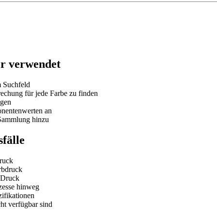
r verwendet
 Suchfeld
echung für jede Farbe zu finden
ägen
onentenwerten an
 Sammlung hinzu
fälle
ruck
rbdruck
-Druck
zesse hinweg
ifikationen
ht verfügbar sind