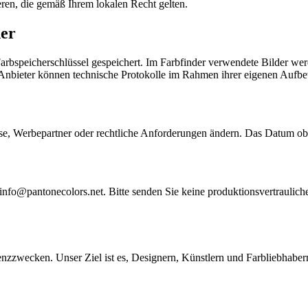
ren, die gemäß Ihrem lokalen Recht gelten.
der
speicherschlüssel gespeichert. Im Farbfinder verwendete Bilder werd
-Anbieter können technische Protokolle im Rahmen ihrer eigenen Auf
sse, Werbepartner oder rechtliche Anforderungen ändern. Das Datum obe
o@pantonecolors.net. Bitte senden Sie keine produktionsvertraulichen 
wecken. Unser Ziel ist es, Designern, Künstlern und Farbliebhabern e