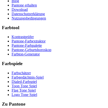
Blog
Pantone erhalten
Download
Datenschutzerklärung
Nutzungsbedingungen
Farbtool
Kontrastprüfer
Pantone-Farbextraktor
Pantone-Farbpalette
Pantone-Geburtshoroskop
Farbton-Generator
Farbspiele
Farbschätzer
Farbgedächtnis-Spiel
Dialed-Farbspiel
Toon Tone Spiel
Flag Tone Spiel
Logo Tone Spiel
Zu Pantone