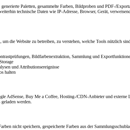
generierte Paletten, gesammelte Farben, Bildproben und PDF-/Exporta
eiterhin technische Daten wie IP-Adresse, Browser, Gerät, verweisende
m die Website zu betreiben, zu verstehen, welche Tools nützlich sind
ontrastprüfungen, Bildfarbenextraktion, Sammlung und Exportfunktione
lStorage
ysen und Attributionsereignisse
os halten
ogle AdSense, Buy Me a Coffee, Hosting-/CDN-Anbieter und externe Li
s geladen werden.
arben nicht speichern, gespeicherte Farben aus der Sammlungsschubla