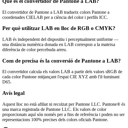
Què és el convertidor de Pantone a LAB?
El convertidor de Pantone a LAB tradueix colors Pantone a
coordenades CIELAB per a ciència del color i perfils ICC.
Per què utilitzar LAB en lloc de RGB o CMYK?
LAB és independent del dispositiu i perceptualment uniforme —
una distància numèrica donada en LAB correspon a la mateixa
diferència de color percebuda arreu.
Com de precisa és la conversió de Pantone a LAB?
El convertidor calcula els valors LAB a partir dels valors sRGB de
cada color Pantone mitjançant l'espai CIE XYZ amb l'il·luminant
D65.
Avís legal
Aquest lloc no està afiliat ni recolzat per Pantone LLC. Pantone® és
una marca registrada de Pantone LLC. Els valors de color
proporcionats aquí són només per a fins de referència i poden no ser
representacions 100% precises dels colors oficials Pantone.