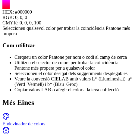
HEX:
#000000
RGB:
0, 0, 0
CMYK:
0
,
0
,
0
,
100
Seleccioneu qualsevol color per trobar la coincidència Pantone més
propera
Com utilitzar
Cerqueu un color Pantone per nom o codi al camp de cerca
Utilitzeu el selector de colors per trobar la coincidència
Pantone més propera per a qualsevol color
Seleccioneu el color desitjat dels suggeriments desplegables
Veure la conversió CIELAB amb valors L* (Lluminositat), a*
(Verd–Vermell) i b* (Blau–Groc)
Copiar valors LAB o afegir el color a la teva col·lecció
Més Eines
Endevinador de colors