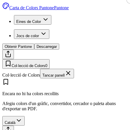
Carta de Colors Pantone
Pantone
Eines de Color
Jocs de color
Obtenir Pantone
Descarregar
Col·lecció de Colors
0
Col·lecció de Colors
Tancar panell
Encara no hi ha colors recollits
Afegiu colors d'un gràfic, convertidor, cercador o paleta abans
d'exportar un PDF.
Català