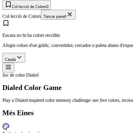
Col·lecció de Colors
0
Col·lecció de Colors
Tancar panell
Encara no hi ha colors recollits
Afegiu colors d'un gràfic, convertidor, cercador o paleta abans d'expo
Català
Joc de color Dialed
Dialed Color Game
Play a Dialed-inspired color memory challenge: see five colors, rec
Més Eines