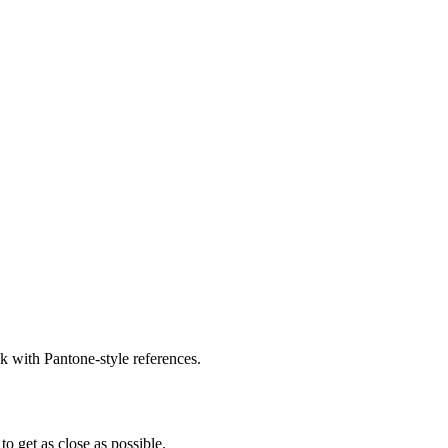
k with Pantone-style references.
to get as close as possible.