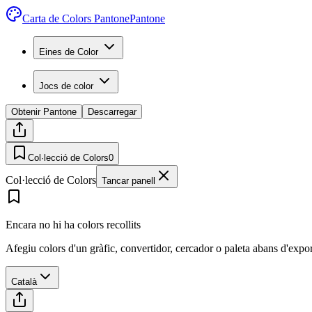
Carta de Colors Pantone
Pantone
Eines de Color
Jocs de color
Obtenir Pantone
Descarregar
Col·lecció de Colors
0
Col·lecció de Colors
Tancar panell
Encara no hi ha colors recollits
Afegiu colors d'un gràfic, convertidor, cercador o paleta abans d'expo
Català