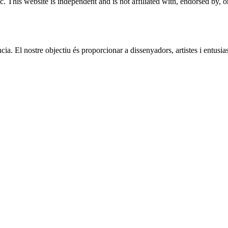
. This website is independent and is not affiliated with, endorsed by,
a. El nostre objectiu és proporcionar a dissenyadors, artistes i entusiast