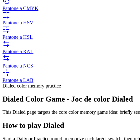
Pantone a CMYK
Pantone a HSV
Pantone a HSL
Pantone a RAL
Pantone a NCS
Pantone a LAB
Dialed color memory practice
Dialed Color Game - Joc de color Dialed
This Dialed page targets the core color memory game idea: briefly se
How to play Dialed
Start a Daily or Practice round, memorize each target swatch, then rebui