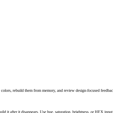
e colors, rebuild them from memory, and review design-focused feedbac
ld it after it disappears. Use hue, saturation, brightness, or HEX input 