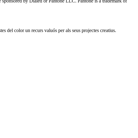
 or sponsored by Dialed or Pantone LLC. Pantone is a trademark of
es del color un recurs valuós per als seus projectes creatius.