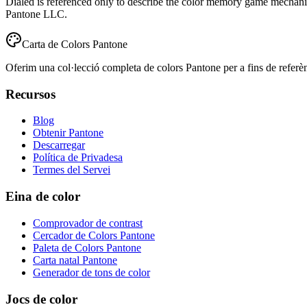
Dialed is referenced only to describe the color memory game mechanic
Pantone LLC.
Carta de Colors Pantone
Oferim una col·lecció completa de colors Pantone per a fins de referènci
Recursos
Blog
Obtenir Pantone
Descarregar
Política de Privadesa
Termes del Servei
Eina de color
Comprovador de contrast
Cercador de Colors Pantone
Paleta de Colors Pantone
Carta natal Pantone
Generador de tons de color
Jocs de color