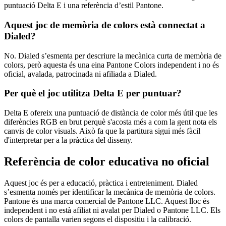
puntuació Delta E i una referència d’estil Pantone.
Aquest joc de memòria de colors està connectat a
Dialed?
No. Dialed s’esmenta per descriure la mecànica curta de memòria de
colors, però aquesta és una eina Pantone Colors independent i no és
oficial, avalada, patrocinada ni afiliada a Dialed.
Per què el joc utilitza Delta E per puntuar?
Delta E ofereix una puntuació de distància de color més útil que les
diferències RGB en brut perquè s'acosta més a com la gent nota els
canvis de color visuals. Això fa que la partitura sigui més fàcil
d'interpretar per a la pràctica del disseny.
Referència de color educativa no oficial
Aquest joc és per a educació, pràctica i entreteniment. Dialed
s’esmenta només per identificar la mecànica de memòria de colors.
Pantone és una marca comercial de Pantone LLC. Aquest lloc és
independent i no està afiliat ni avalat per Dialed o Pantone LLC. Els
colors de pantalla varien segons el dispositiu i la calibració.