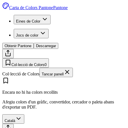
Carta de Colors Pantone
Pantone
Eines de Color
Jocs de color
Obtenir Pantone
Descarregar
Col·lecció de Colors
0
Col·lecció de Colors
Tancar panell
Encara no hi ha colors recollits
Afegiu colors d'un gràfic, convertidor, cercador o paleta abans
d'exportar un PDF.
Català