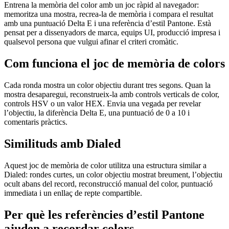
Entrena la memòria del color amb un joc ràpid al navegador:
memoritza una mostra, recrea-la de memòria i compara el resultat
amb una puntuació Delta E i una referència d’estil Pantone. Està
pensat per a dissenyadors de marca, equips UI, producció impresa i
qualsevol persona que vulgui afinar el criteri cromàtic.
Com funciona el joc de memòria de colors
Cada ronda mostra un color objectiu durant tres segons. Quan la
mostra desaparegui, reconstrueix-la amb controls verticals de color,
controls HSV o un valor HEX. Envia una vegada per revelar
l’objectiu, la diferència Delta E, una puntuació de 0 a 10 i
comentaris pràctics.
Similituds amb Dialed
Aquest joc de memòria de color utilitza una estructura similar a
Dialed: rondes curtes, un color objectiu mostrat breument, l’objectiu
ocult abans del record, reconstrucció manual del color, puntuació
immediata i un enllaç de repte compartible.
Per què les referències d’estil Pantone
ajuden a recordar colors