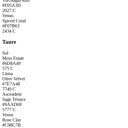
Torchlight Red
#F05A3D
2027 C
Venus
Spiced Coral
#F07B63
2434 C
Taure
Sol
Moss Estate
#6D8A49
575 C
Lluna
Olive Velvet
#7E7A48
7749 C
Ascendent
Sage Terrace
#9AAD6F
5777 C
Venus
Rose Clay
#C98C7B