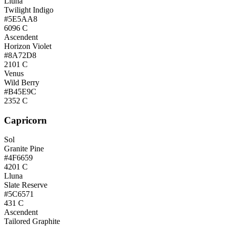
Lluna
Twilight Indigo
#5E5AA8
6096 C
Ascendent
Horizon Violet
#8A72D8
2101 C
Venus
Wild Berry
#B45E9C
2352 C
Capricorn
Sol
Granite Pine
#4F6659
4201 C
Lluna
Slate Reserve
#5C6571
431 C
Ascendent
Tailored Graphite