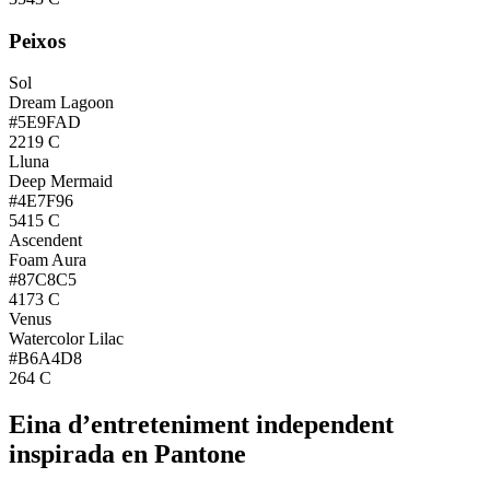
Peixos
Sol
Dream Lagoon
#5E9FAD
2219 C
Lluna
Deep Mermaid
#4E7F96
5415 C
Ascendent
Foam Aura
#87C8C5
4173 C
Venus
Watercolor Lilac
#B6A4D8
264 C
Eina d’entreteniment independent
inspirada en Pantone