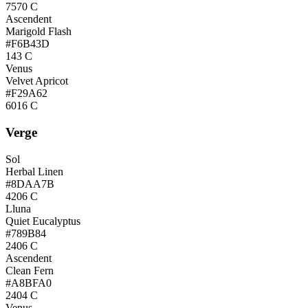
7570 C
Ascendent
Marigold Flash
#F6B43D
143 C
Venus
Velvet Apricot
#F29A62
6016 C
Verge
Sol
Herbal Linen
#8DAA7B
4206 C
Lluna
Quiet Eucalyptus
#789B84
2406 C
Ascendent
Clean Fern
#A8BFA0
2404 C
Venus