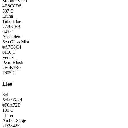
Moonlit Shell
#B8C8D6
537 C
Lluna
Tidal Blue
#779CB9
645 C
Ascendent
Sea Glass Mist
#A7C8C4
6150 C
Venus
Pearl Blush
#E0B7B0
7605 C
Lleó
Sol
Solar Gold
#F0A72E
130 C
Lluna
Amber Stage
#D2842F