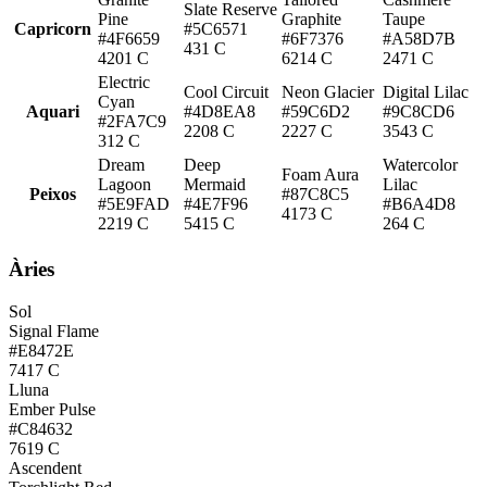
Slate Reserve
Pine
Graphite
Taupe
Capricorn
#5C6571
#4F6659
#6F7376
#A58D7B
431 C
4201 C
6214 C
2471 C
Electric
Cool Circuit
Neon Glacier
Digital Lilac
Cyan
Aquari
#4D8EA8
#59C6D2
#9C8CD6
#2FA7C9
2208 C
2227 C
3543 C
312 C
Dream
Deep
Watercolor
Foam Aura
Lagoon
Mermaid
Lilac
Peixos
#87C8C5
#5E9FAD
#4E7F96
#B6A4D8
4173 C
2219 C
5415 C
264 C
Àries
Sol
Signal Flame
#E8472E
7417 C
Lluna
Ember Pulse
#C84632
7619 C
Ascendent