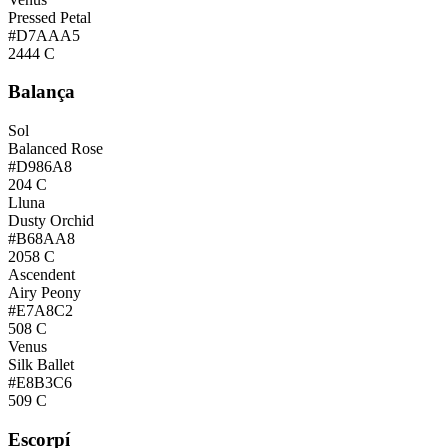
Pressed Petal
#D7AAA5
2444 C
Balança
Sol
Balanced Rose
#D986A8
204 C
Lluna
Dusty Orchid
#B68AA8
2058 C
Ascendent
Airy Peony
#E7A8C2
508 C
Venus
Silk Ballet
#E8B3C6
509 C
Escorpí