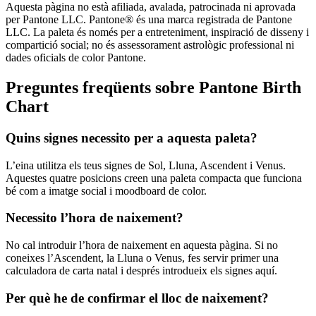
Aquesta pàgina no està afiliada, avalada, patrocinada ni aprovada
per Pantone LLC. Pantone® és una marca registrada de Pantone
LLC. La paleta és només per a entreteniment, inspiració de disseny i
compartició social; no és assessorament astrològic professional ni
dades oficials de color Pantone.
Preguntes freqüents sobre Pantone Birth
Chart
Quins signes necessito per a aquesta paleta?
L’eina utilitza els teus signes de Sol, Lluna, Ascendent i Venus.
Aquestes quatre posicions creen una paleta compacta que funciona
bé com a imatge social i moodboard de color.
Necessito l’hora de naixement?
No cal introduir l’hora de naixement en aquesta pàgina. Si no
coneixes l’Ascendent, la Lluna o Venus, fes servir primer una
calculadora de carta natal i després introdueix els signes aquí.
Per què he de confirmar el lloc de naixement?