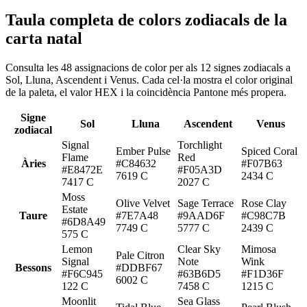
Taula completa de colors zodiacals de la
carta natal
Consulta les 48 assignacions de color per als 12 signes zodiacals a
Sol, Lluna, Ascendent i Venus. Cada cel·la mostra el color original
de la paleta, el valor HEX i la coincidència Pantone més propera.
Signe
Sol
Lluna
Ascendent
Venus
zodiacal
Signal
Torchlight
Ember Pulse
Spiced Coral
Flame
Red
Àries
#C84632
#F07B63
#E8472E
#F05A3D
7619 C
2434 C
7417 C
2027 C
Moss
Olive Velvet
Sage Terrace
Rose Clay
Estate
Taure
#7E7A48
#9AAD6F
#C98C7B
#6D8A49
7749 C
5777 C
2439 C
575 C
Lemon
Clear Sky
Mimosa
Pale Citron
Signal
Note
Wink
Bessons
#DDBF67
#F6C945
#63B6D5
#F1D36F
6002 C
122 C
7458 C
1215 C
Moonlit
Sea Glass