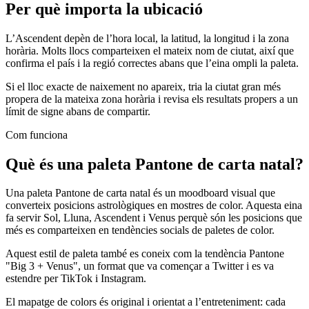
Per què importa la ubicació
L’Ascendent depèn de l’hora local, la latitud, la longitud i la zona
horària. Molts llocs comparteixen el mateix nom de ciutat, així que
confirma el país i la regió correctes abans que l’eina ompli la paleta.
Si el lloc exacte de naixement no apareix, tria la ciutat gran més
propera de la mateixa zona horària i revisa els resultats propers a un
límit de signe abans de compartir.
Com funciona
Què és una paleta Pantone de carta natal?
Una paleta Pantone de carta natal és un moodboard visual que
converteix posicions astrològiques en mostres de color. Aquesta eina
fa servir Sol, Lluna, Ascendent i Venus perquè són les posicions que
més es comparteixen en tendències socials de paletes de color.
Aquest estil de paleta també es coneix com la tendència Pantone
"Big 3 + Venus", un format que va començar a Twitter i es va
estendre per TikTok i Instagram.
El mapatge de colors és original i orientat a l’entreteniment: cada