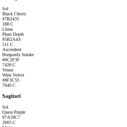
Sol
Black Cherry
#7B2435
188 C
Lluna
Plum Depth
#5B2A4A
511 C
Ascendent
Burgundy Smoke
#6C2F3F
7428 C
Venus
Wine Velvet
#8F3C55
7640 C
Sagitari
Sol
Quest Purple
#7A59C7
2665 C