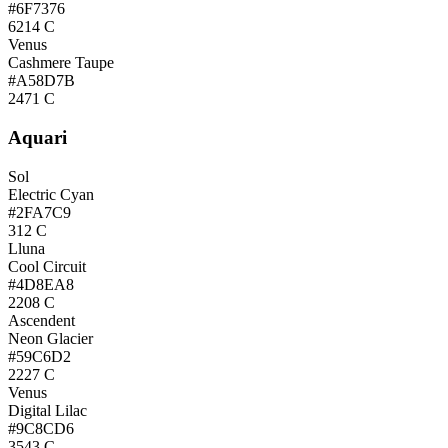
#6F7376
6214 C
Venus
Cashmere Taupe
#A58D7B
2471 C
Aquari
Sol
Electric Cyan
#2FA7C9
312 C
Lluna
Cool Circuit
#4D8EA8
2208 C
Ascendent
Neon Glacier
#59C6D2
2227 C
Venus
Digital Lilac
#9C8CD6
3543 C