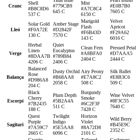
Tidal Blue
Pearl Blush
Shell
Mist
Cranc
#779CB9
#E0B7B0
#B8C8D6
#A7C8C4
645 C
7605 C
537 C
6150 C
Marigold
Velvet
Solar Gold
Amber Stage
Flash
Apricot
Lleó
#F0A72E
#D2842F
#F6B43D
#F29A62
130 C
7570 C
143 C
6016 C
Herbal
Quiet
Clean Fern
Pressed Petal
Linen
Eucalyptus
Verge
#A8BFA0
#D7AAA5
#8DAA7B
#789B84
2404 C
2444 C
4206 C
2406 C
Balanced
Dusty Orchid
Airy Peony
Silk Ballet
Rose
Balança
#B68AA8
#E7A8C2
#E8B3C6
#D986A8
2058 C
508 C
509 C
204 C
Black
Burgundy
Plum Depth
Wine Velvet
Cherry
Smoke
Escorpí
#5B2A4A
#8F3C55
#7B2435
#6C2F3F
511 C
7640 C
188 C
7428 C
Quest
Twilight
Horizon
Wild Berry
Purple
Indigo
Violet
Sagitari
#B45E9C
#7A59C7
#5E5AA8
#8A72D8
2352 C
2665 C
6096 C
2101 C
Granite
Tailored
Cashmere