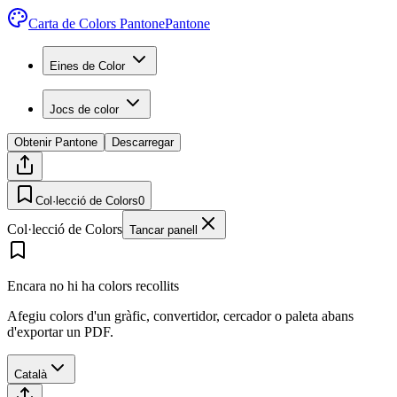
Carta de Colors Pantone
Pantone
Eines de Color
Jocs de color
Obtenir Pantone
Descarregar
Col·lecció de Colors
0
Col·lecció de Colors
Tancar panell
Encara no hi ha colors recollits
Afegiu colors d'un gràfic, convertidor, cercador o paleta abans
d'exportar un PDF.
Català