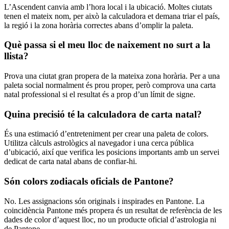
L’Ascendent canvia amb l’hora local i la ubicació. Moltes ciutats
tenen el mateix nom, per això la calculadora et demana triar el país,
la regió i la zona horària correctes abans d’omplir la paleta.
Què passa si el meu lloc de naixement no surt a la
llista?
Prova una ciutat gran propera de la mateixa zona horària. Per a una
paleta social normalment és prou proper, però comprova una carta
natal professional si el resultat és a prop d’un límit de signe.
Quina precisió té la calculadora de carta natal?
És una estimació d’entreteniment per crear una paleta de colors.
Utilitza càlculs astrològics al navegador i una cerca pública
d’ubicació, així que verifica les posicions importants amb un servei
dedicat de carta natal abans de confiar-hi.
Són colors zodiacals oficials de Pantone?
No. Les assignacions són originals i inspirades en Pantone. La
coincidència Pantone més propera és un resultat de referència de les
dades de color d’aquest lloc, no un producte oficial d’astrologia ni
de Pantone.