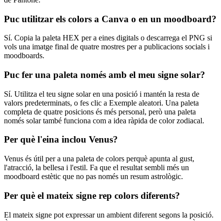
Puc utilitzar els colors a Canva o en un moodboard?
Sí. Copia la paleta HEX per a eines digitals o descarrega el PNG si
vols una imatge final de quatre mostres per a publicacions socials i
moodboards.
Puc fer una paleta només amb el meu signe solar?
Sí. Utilitza el teu signe solar en una posició i mantén la resta de
valors predeterminats, o fes clic a Exemple aleatori. Una paleta
completa de quatre posicions és més personal, però una paleta
només solar també funciona com a idea ràpida de color zodiacal.
Per què l'eina inclou Venus?
Venus és útil per a una paleta de colors perquè apunta al gust,
l'atracció, la bellesa i l'estil. Fa que el resultat sembli més un
moodboard estètic que no pas només un resum astrològic.
Per què el mateix signe rep colors diferents?
El mateix signe pot expressar un ambient diferent segons la posició.