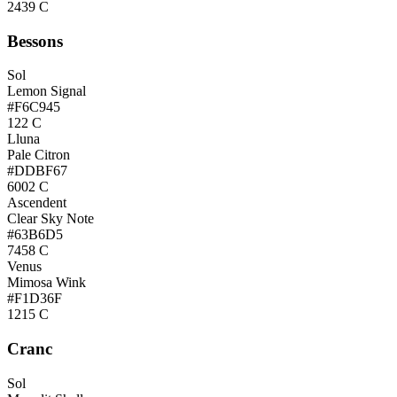
2439 C
Bessons
Sol
Lemon Signal
#F6C945
122 C
Lluna
Pale Citron
#DDBF67
6002 C
Ascendent
Clear Sky Note
#63B6D5
7458 C
Venus
Mimosa Wink
#F1D36F
1215 C
Cranc
Sol