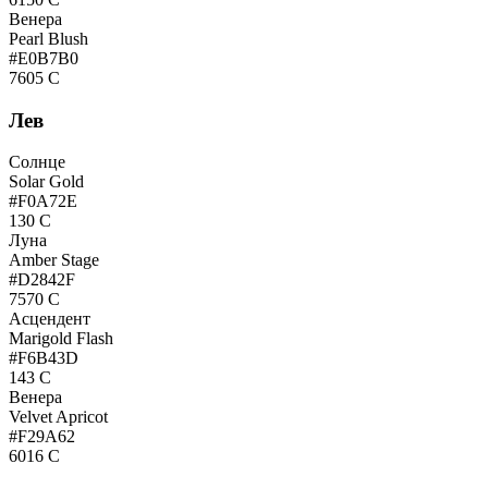
Венера
Pearl Blush
#E0B7B0
7605 C
Лев
Солнце
Solar Gold
#F0A72E
130 C
Луна
Amber Stage
#D2842F
7570 C
Асцендент
Marigold Flash
#F6B43D
143 C
Венера
Velvet Apricot
#F29A62
6016 C