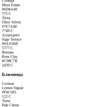
Солнце
Moss Estate
#6D8A49
575 C
Луна
Olive Velvet
#7E7A48
7749 C
Асцендент
Sage Terrace
#9AAD6F
5777 C
Венера
Rose Clay
#C98C7B
2439 C
Близнецы
Солнце
Lemon Signal
#F6C945
122 C
Луна
Pale Citron