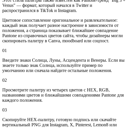
Этот стиль палитры также известен как Pantone-тренд "Big 3 +
Venus" — формат, который начался в Twitter и
распространился в TikTok и Instagram.
Цветовое сопоставление оригинальное и развлекательное:
каждый знак получает разное настроение в зависимости от
положения, а страница показывает ближайшее совпадение
Pantone из справочных цветов сайта, чтобы дизайнеры могли
скопировать палитру в Canva, moodboard или соцпост.
01
Введите знаки Солнца, Луны, Асцендента и Венеры. Если вы
знаете только знак Солнца, используйте пример по
умолчанию или сначала найдите остальные положения.
02
Просмотрите палитру из четырех цветов с HEX, RGB,
названиями цветов и ближайшими совпадениями Pantone для
каждого положения.
03
Скопируйте HEX-палитру, готовую подпись или скачайте
вертикальный PNG для Instagram, X, Pinterest, Lemon8 или