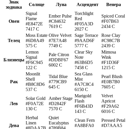
Знак
Солнце
Луна
Асцендент
Венера
зодиака
Signal
Torchlight
Ember Pulse
Spiced Coral
Flame
Red
Овен
#C84632
#F07B63
#E8472E
#F05A3D
7619 C
2434 C
7417 C
2027 C
Moss Estate
Olive Velvet
Sage Terrace
Rose Clay
Телец
#6D8A49
#7E7A48
#9AAD6F
#C98C7B
575 C
7749 C
5777 C
2439 C
Lemon
Clear Sky
Mimosa
Pale Citron
Signal
Note
Wink
Близнецы
#DDBF67
#F6C945
#63B6D5
#F1D36F
6002 C
122 C
7458 C
1215 C
Moonlit
Sea Glass
Tidal Blue
Pearl Blush
Shell
Mist
Рак
#779CB9
#E0B7B0
#B8C8D6
#A7C8C4
645 C
7605 C
537 C
6150 C
Marigold
Velvet
Solar Gold
Amber Stage
Flash
Apricot
Лев
#F0A72E
#D2842F
#F6B43D
#F29A62
130 C
7570 C
143 C
6016 C
Herbal
Quiet
Clean Fern
Pressed Petal
Linen
Eucalyptus
Дева
#A8BFA0
#D7AAA5
#8DAA7B
#789B84