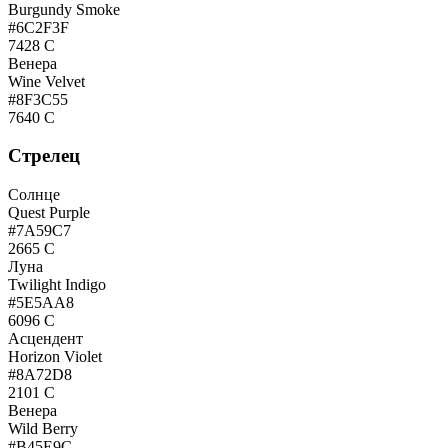
Burgundy Smoke
#6C2F3F
7428 C
Венера
Wine Velvet
#8F3C55
7640 C
Стрелец
Солнце
Quest Purple
#7A59C7
2665 C
Луна
Twilight Indigo
#5E5AA8
6096 C
Асцендент
Horizon Violet
#8A72D8
2101 C
Венера
Wild Berry
#B45E9C