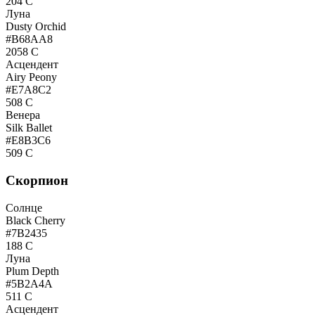
204 C
Луна
Dusty Orchid
#B68AA8
2058 C
Асцендент
Airy Peony
#E7A8C2
508 C
Венера
Silk Ballet
#E8B3C6
509 C
Скорпион
Солнце
Black Cherry
#7B2435
188 C
Луна
Plum Depth
#5B2A4A
511 C
Асцендент