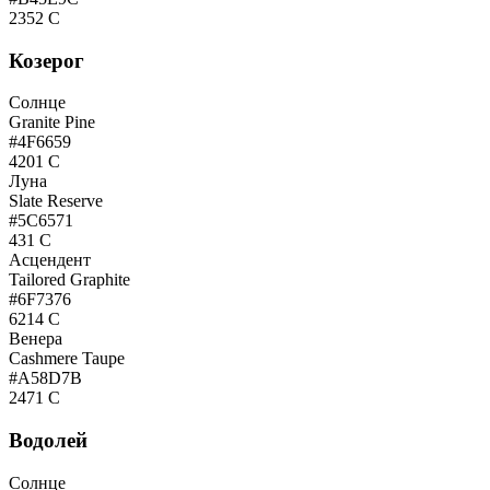
2352 C
Козерог
Солнце
Granite Pine
#4F6659
4201 C
Луна
Slate Reserve
#5C6571
431 C
Асцендент
Tailored Graphite
#6F7376
6214 C
Венера
Cashmere Taupe
#A58D7B
2471 C
Водолей
Солнце