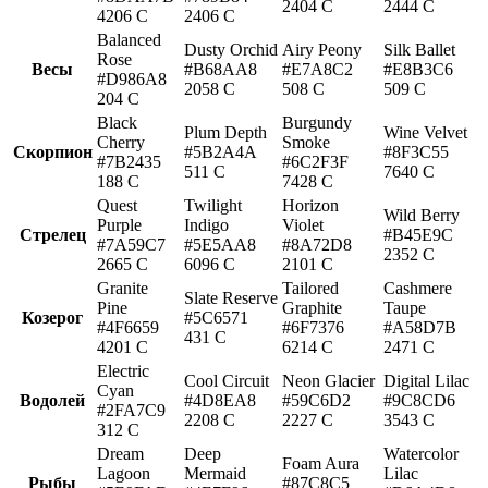
2404 C
2444 C
4206 C
2406 C
Balanced
Dusty Orchid
Airy Peony
Silk Ballet
Rose
Весы
#B68AA8
#E7A8C2
#E8B3C6
#D986A8
2058 C
508 C
509 C
204 C
Black
Burgundy
Plum Depth
Wine Velvet
Cherry
Smoke
Скорпион
#5B2A4A
#8F3C55
#7B2435
#6C2F3F
511 C
7640 C
188 C
7428 C
Quest
Twilight
Horizon
Wild Berry
Purple
Indigo
Violet
Стрелец
#B45E9C
#7A59C7
#5E5AA8
#8A72D8
2352 C
2665 C
6096 C
2101 C
Granite
Tailored
Cashmere
Slate Reserve
Pine
Graphite
Taupe
Козерог
#5C6571
#4F6659
#6F7376
#A58D7B
431 C
4201 C
6214 C
2471 C
Electric
Cool Circuit
Neon Glacier
Digital Lilac
Cyan
Водолей
#4D8EA8
#59C6D2
#9C8CD6
#2FA7C9
2208 C
2227 C
3543 C
312 C
Dream
Deep
Watercolor
Foam Aura
Lagoon
Mermaid
Lilac
Рыбы
#87C8C5