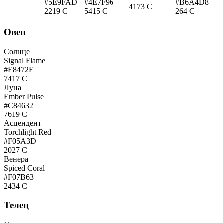
#5E9FAD
#4E7F96
#B6A4D8
4173 C
2219 C
5415 C
264 C
Овен
Солнце
Signal Flame
#E8472E
7417 C
Луна
Ember Pulse
#C84632
7619 C
Асцендент
Torchlight Red
#F05A3D
2027 C
Венера
Spiced Coral
#F07B63
2434 C
Телец