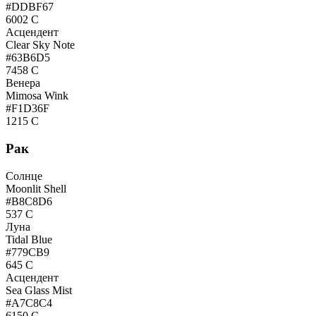
#DDBF67
6002 C
Асцендент
Clear Sky Note
#63B6D5
7458 C
Венера
Mimosa Wink
#F1D36F
1215 C
Рак
Солнце
Moonlit Shell
#B8C8D6
537 C
Луна
Tidal Blue
#779CB9
645 C
Асцендент
Sea Glass Mist
#A7C8C4
6150 C