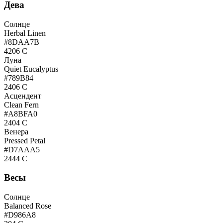
Дева
Солнце
Herbal Linen
#8DAA7B
4206 C
Луна
Quiet Eucalyptus
#789B84
2406 C
Асцендент
Clean Fern
#A8BFA0
2404 C
Венера
Pressed Petal
#D7AAA5
2444 C
Весы
Солнце
Balanced Rose
#D986A8