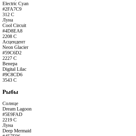
Electric Cyan
#2FA7C9
312 C
Луна
Cool Circuit
#4D8EA8
2208 C
Асцендент
Neon Glacier
#59C6D2
2227 C
Венера
Digital Lilac
#9C8CD6
3543 C
Рыбы
Солнце
Dream Lagoon
#5E9FAD
2219 C
Луна
Deep Mermaid