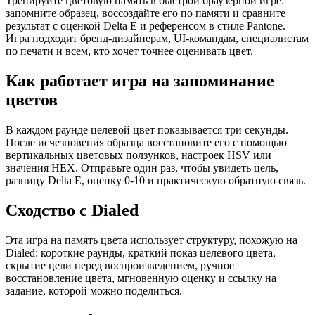
Тренируйте цветовую память в быстрой браузерной игре:
запомните образец, воссоздайте его по памяти и сравните
результат с оценкой Delta E и референсом в стиле Pantone.
Игра подходит бренд-дизайнерам, UI-командам, специалистам
по печати и всем, кто хочет точнее оценивать цвет.
Как работает игра на запоминание
цветов
В каждом раунде целевой цвет показывается три секунды.
После исчезновения образца восстановите его с помощью
вертикальных цветовых ползунков, настроек HSV или
значения HEX. Отправьте один раз, чтобы увидеть цель,
разницу Delta E, оценку 0-10 и практическую обратную связь.
Сходство с Dialed
Эта игра на память цвета использует структуру, похожую на
Dialed: короткие раунды, краткий показ целевого цвета,
скрытие цели перед воспроизведением, ручное
восстановление цвета, мгновенную оценку и ссылку на
задание, которой можно поделиться.