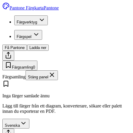
Pantone Färgkarta
Pantone
Färgverktyg
Färgspel
Få Pantone
Ladda ner
Färgsamling
0
Färgsamling
Stäng panel
Inga färger samlade ännu
Lägg till färger från ett diagram, konverterare, sökare eller palett
innan du exporterar en PDF.
Svenska