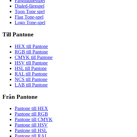
Färgminnesspel
Dialed-färgspel
Toon Tone spel
Flag Tone-spel
Logo Tone-spel
Till Pantone
HEX till Pantone
RGB till Pantone
CMYK till Pantone
HSV till Pantone
HSL till Pantone
RAL till Pantone
NCS till Pantone
LAB till Pantone
Från Pantone
Pantone till HEX
Pantone till RGB
Pantone till CMYK
Pantone till HSV
Pantone till HSL
Pantone till RAL