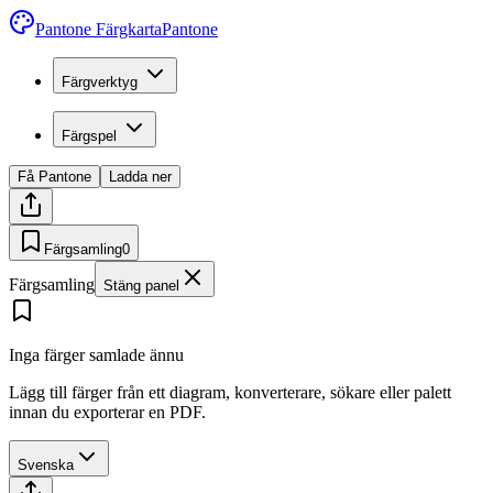
Pantone Färgkarta
Pantone
Färgverktyg
Färgspel
Få Pantone
Ladda ner
Färgsamling
0
Färgsamling
Stäng panel
Inga färger samlade ännu
Lägg till färger från ett diagram, konverterare, sökare eller palett
innan du exporterar en PDF.
Svenska