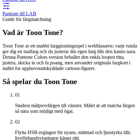
Pantone till LAB
Guide för färgmatchning
Vad är Toon Tone?
Toon Tone ar ett snabbt farggissningsspel i webblasaren: varje runda
ger dig en malfarg och du justerar din egen farg tills den kanns nara.
Denna Pantone Colors-version behaller den enkla loopen titta,
justera, skicka in och fa poang, men anvander originala fargkort i
stallet for upphovsrattskyddade cartoon-figurer.
Så spelar du Toon Tone
01
Studera målprovfärgen till vänster. Målet är att matcha färgen
så nära som möjligt med ögat.
02
Flytta HSB-reglagen för nyans, mättnad och ljusstyrka tills
liveförhandsvisningen känns rätt.