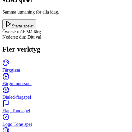
Starta spelet
Samma utmaning för alla idag.
Starta spelet
Överst: mål
:
Målfärg
Nederst: din
:
Ditt val
Fler verktyg
Färggissa
Färgminnesspel
Dialed-färgspel
Flag Tone-spel
Logo Tone-spel