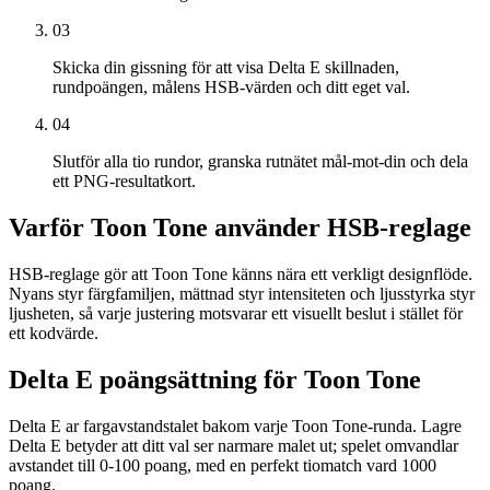
03
Skicka din gissning för att visa Delta E skillnaden,
rundpoängen, målens HSB-värden och ditt eget val.
04
Slutför alla tio rundor, granska rutnätet mål-mot-din och dela
ett PNG-resultatkort.
Varför Toon Tone använder HSB-reglage
HSB-reglage gör att Toon Tone känns nära ett verkligt designflöde.
Nyans styr färgfamiljen, mättnad styr intensiteten och ljusstyrka styr
ljusheten, så varje justering motsvarar ett visuellt beslut i stället för
ett kodvärde.
Delta E poängsättning för Toon Tone
Delta E ar fargavstandstalet bakom varje Toon Tone-runda. Lagre
Delta E betyder att ditt val ser narmare malet ut; spelet omvandlar
avstandet till 0-100 poang, med en perfekt tiomatch vard 1000
poang.