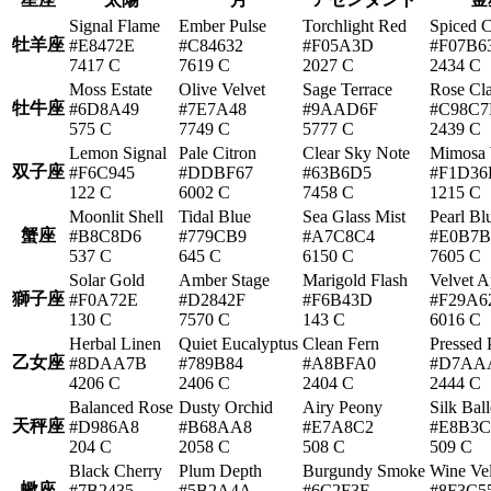
Signal Flame
Ember Pulse
Torchlight Red
Spiced C
牡羊座
#E8472E
#C84632
#F05A3D
#F07B6
7417 C
7619 C
2027 C
2434 C
Moss Estate
Olive Velvet
Sage Terrace
Rose Cl
牡牛座
#6D8A49
#7E7A48
#9AAD6F
#C98C7
575 C
7749 C
5777 C
2439 C
Lemon Signal
Pale Citron
Clear Sky Note
Mimosa
双子座
#F6C945
#DDBF67
#63B6D5
#F1D36
122 C
6002 C
7458 C
1215 C
Moonlit Shell
Tidal Blue
Sea Glass Mist
Pearl Bl
蟹座
#B8C8D6
#779CB9
#A7C8C4
#E0B7B
537 C
645 C
6150 C
7605 C
Solar Gold
Amber Stage
Marigold Flash
Velvet A
獅子座
#F0A72E
#D2842F
#F6B43D
#F29A6
130 C
7570 C
143 C
6016 C
Herbal Linen
Quiet Eucalyptus
Clean Fern
Pressed 
乙女座
#8DAA7B
#789B84
#A8BFA0
#D7AA
4206 C
2406 C
2404 C
2444 C
Balanced Rose
Dusty Orchid
Airy Peony
Silk Ball
天秤座
#D986A8
#B68AA8
#E7A8C2
#E8B3C
204 C
2058 C
508 C
509 C
Black Cherry
Plum Depth
Burgundy Smoke
Wine Vel
蠍座
#7B2435
#5B2A4A
#6C2F3F
#8F3C5