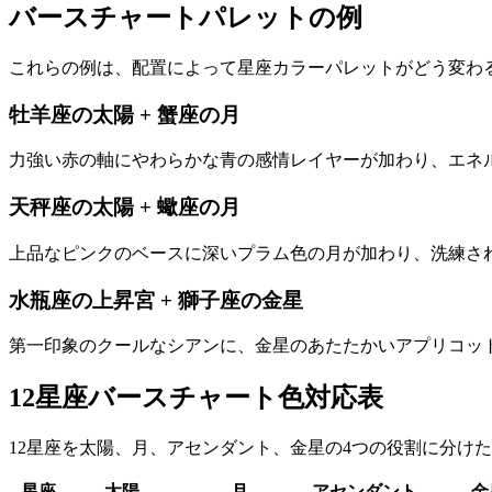
バースチャートパレットの例
これらの例は、配置によって星座カラーパレットがどう変わ
牡羊座の太陽 + 蟹座の月
力強い赤の軸にやわらかな青の感情レイヤーが加わり、エネ
天秤座の太陽 + 蠍座の月
上品なピンクのベースに深いプラム色の月が加わり、洗練さ
水瓶座の上昇宮 + 獅子座の金星
第一印象のクールなシアンに、金星のあたたかいアプリコッ
12星座バースチャート色対応表
12星座を太陽、月、アセンダント、金星の4つの役割に分けた全
星座
太陽
月
アセンダント
金