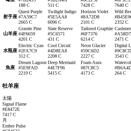
188 C
511 C
7428 C
7640 C
Quest Purple
Twilight Indigo
Horizon Violet
Wild Ber
射手座
#7A59C7
#5E5AA8
#8A72D8
#B45E9
2665 C
6096 C
2101 C
2352 C
Granite Pine
Slate Reserve
Tailored Graphite
Cashmer
山羊座
#4F6659
#5C6571
#6F7376
#A58D
4201 C
431 C
6214 C
2471 C
Electric Cyan
Cool Circuit
Neon Glacier
Digital L
水瓶座
#2FA7C9
#4D8EA8
#59C6D2
#9C8C
312 C
2208 C
2227 C
3543 C
Dream Lagoon
Deep Mermaid
Foam Aura
Watercol
魚座
#5E9FAD
#4E7F96
#87C8C5
#B6A4
2219 C
5415 C
4173 C
264 C
牡羊座
太陽
Signal Flame
#E8472E
7417 C
月
Ember Pulse