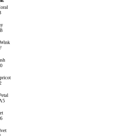
oral
3
ay
B
 Wink
F
ush
0
pricot
2
Petal
A5
et
6
vet
5