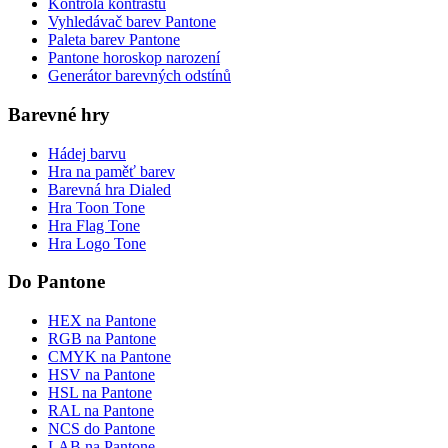
Kontrola kontrastu
Vyhledávač barev Pantone
Paleta barev Pantone
Pantone horoskop narození
Generátor barevných odstínů
Barevné hry
Hádej barvu
Hra na paměť barev
Barevná hra Dialed
Hra Toon Tone
Hra Flag Tone
Hra Logo Tone
Do Pantone
HEX na Pantone
RGB na Pantone
CMYK na Pantone
HSV na Pantone
HSL na Pantone
RAL na Pantone
NCS do Pantone
LAB na Pantone