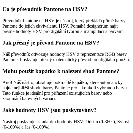
Co je převodník Pantone na HSV?
Převodník Pantone na HSV je nástroj, který překládá přímé barvy
Pantone do jejich ekvivalentů HSV. Pomáhá designérům najít
přesné hodnoty HSV pro digitální tvorbu a manipulaci s barvami.
Jak přesný je převod Pantone na HSV?
Náš převodník odvozuje hodnoty HSV z reprezentace RGB barev
Pantone. Poskytuje přesný matematický převod pro digitální použití.
Mohu použít kapátko k nalezení shod Pantone?
Ano! Náš nástroj obsahuje pokročilé kapátko, které automaticky
najde nejbližší shodu barvy Pantone pro jakoukoli vybranou barvu.
Tato funkce je ideální pro přiřazení existujících barev nebo
zkoumání barevných variací.
Jaké hodnoty HSV jsou poskytovány?
Nástroj poskytuje standardní hodnoty HSV: Odstín (0-360°), Sytost
(0-100%) a Jas (0-100%).