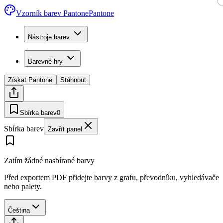
Vzorník barev Pantone
Pantone
Nástroje barev
Barevné hry
Získat Pantone
Stáhnout
Sbírka barev
0
Sbírka barev
Zavřít panel
Zatím žádné nasbírané barvy
Před exportem PDF přidejte barvy z grafu, převodníku, vyhledávače
nebo palety.
Čeština