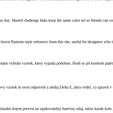
e day. Shared challenge links keep the same color set so friends can co
closest Pantone-style reference from this site, useful for designers who
ejen vybralo vzorek, ktery vypada podobne. Hodi se pri kontrole pale
lovy vzorek se svou odpovedi a sleduj Delta E, abys vedel, co upravit v 
vizualni dojem prevest na opakovatelny barevny udaj, takze kazde kolo 