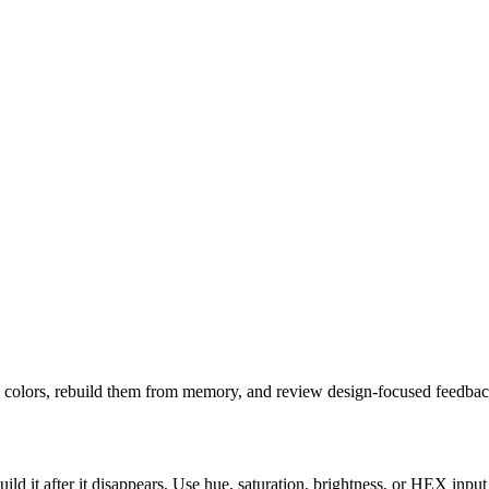
e colors, rebuild them from memory, and review design-focused feedbac
ld it after it disappears. Use hue, saturation, brightness, or HEX input 