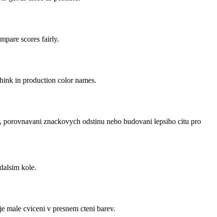
mpare scores fairly.
 think in production color names.
t, porovnavani znackovych odstinu nebo budovani lepsiho citu pro
dalsim kole.
je male cviceni v presnem cteni barev.