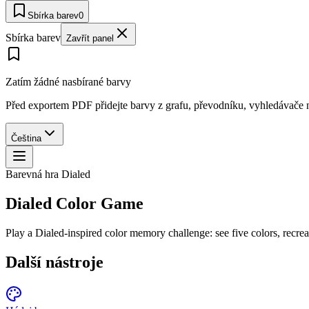
Sbírka barev
0
Sbírka barev
Zavřít panel
Zatím žádné nasbírané barvy
Před exportem PDF přidejte barvy z grafu, převodníku, vyhledávače n
Čeština
Barevná hra Dialed
Dialed Color Game
Play a Dialed-inspired color memory challenge: see five colors, rec
Další nástroje