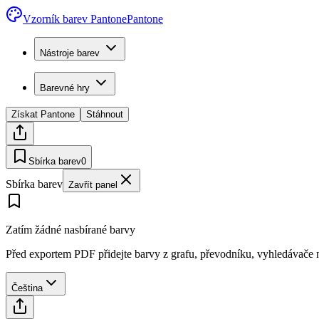
Vzorník barev Pantone
Pantone
Nástroje barev
Barevné hry
Získat Pantone
Stáhnout
Sbírka barev
0
Sbírka barev
Zavřít panel
Zatím žádné nasbírané barvy
Před exportem PDF přidejte barvy z grafu, převodníku, vyhledávače n
Čeština