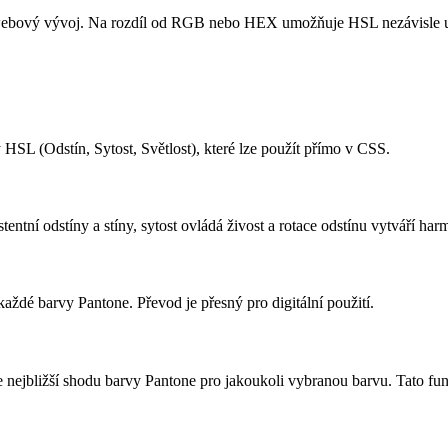
ro webový vývoj. Na rozdíl od RGB nebo HEX umožňuje HSL nezávisle u
SL (Odstín, Sytost, Světlost), které lze použít přímo v CSS.
entní odstíny a stíny, sytost ovládá živost a rotace odstínu vytváří ha
dé barvy Pantone. Převod je přesný pro digitální použití.
 nejbližší shodu barvy Pantone pro jakoukoli vybranou barvu. Tato funk