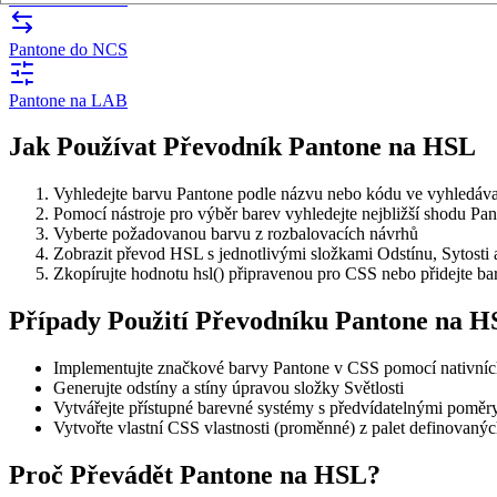
Pantone do NCS
Pantone na LAB
Jak Používat Převodník Pantone na HSL
Vyhledejte barvu Pantone podle názvu nebo kódu ve vyhledáva
Pomocí nástroje pro výběr barev vyhledejte nejbližší shodu Pa
Vyberte požadovanou barvu z rozbalovacích návrhů
Zobrazit převod HSL s jednotlivými složkami Odstínu, Sytosti a
Zkopírujte hodnotu hsl() připravenou pro CSS nebo přidejte ba
Případy Použití Převodníku Pantone na 
Implementujte značkové barvy Pantone v CSS pomocí nativních
Generujte odstíny a stíny úpravou složky Světlosti
Vytvářejte přístupné barevné systémy s předvídatelnými pomě
Vytvořte vlastní CSS vlastnosti (proměnné) z palet definovaný
Proč Převádět Pantone na HSL?