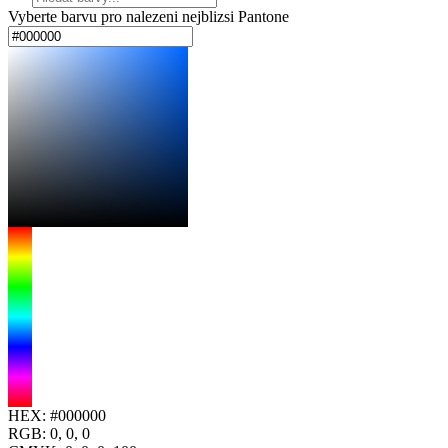
Vyberte barvu pro nalezeni nejblizsi Pantone
HEX:
#000000
RGB:
0, 0, 0