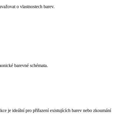
važovat o vlastnostech barev.
rmonické barevné schémata.
ce je ideální pro přiřazení existujících barev nebo zkoumání