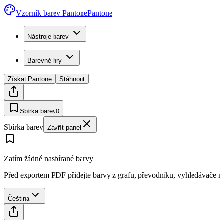
Vzorník barev Pantone
Pantone
Nástroje barev
Barevné hry
Získat Pantone
Stáhnout
Sbírka barev
0
Sbírka barev
Zavřít panel
Zatím žádné nasbírané barvy
Před exportem PDF přidejte barvy z grafu, převodníku, vyhledávače n
Čeština