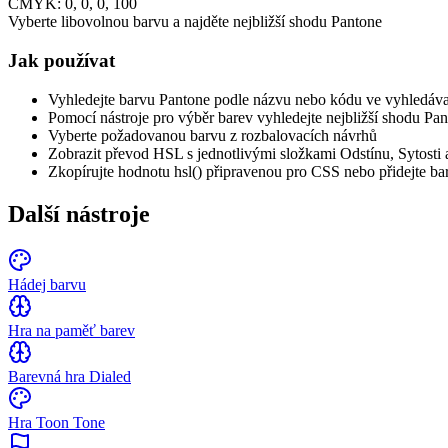
CMYK:
0
,
0
,
0
,
100
Vyberte libovolnou barvu a najděte nejbližší shodu Pantone
Jak používat
Vyhledejte barvu Pantone podle názvu nebo kódu ve vyhledáva
Pomocí nástroje pro výběr barev vyhledejte nejbližší shodu Pa
Vyberte požadovanou barvu z rozbalovacích návrhů
Zobrazit převod HSL s jednotlivými složkami Odstínu, Sytosti a
Zkopírujte hodnotu hsl() připravenou pro CSS nebo přidejte ba
Další nástroje
Hádej barvu
Hra na paměť barev
Barevná hra Dialed
Hra Toon Tone