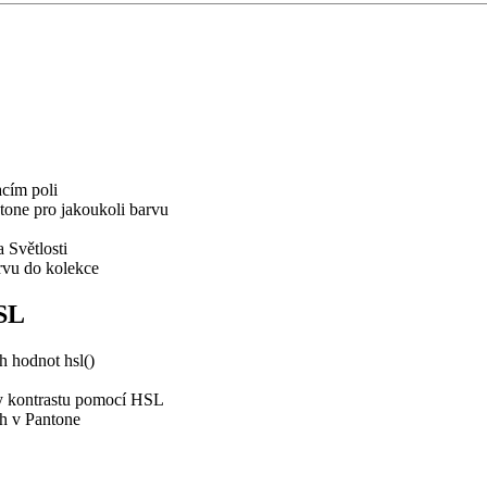
cím poli
ntone pro jakoukoli barvu
 Světlosti
rvu do kolekce
HSL
 hodnot hsl()
ry kontrastu pomocí HSL
ch v Pantone