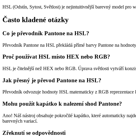
HSL (Odstín, Sytost, Světlost) je nejintuitivnější barevný model p
Často kladené otázky
Co je převodník Pantone na HSL?
Převodník Pantone na HSL překládá přímé barvy Pantone na hodnoty H
Proč používat HSL místo HEX nebo RGB?
HSL je čitelnější než HEX nebo RGB. Úprava světlosti vytváří konzist
Jak přesný je převod Pantone na HSL?
Převodník odvozuje hodnoty HSL matematicky z RGB reprezentace kaž
Mohu použít kapátko k nalezení shod Pantone?
Ano! Náš nástroj obsahuje pokročilé kapátko, které automaticky najde
barevných variací.
Zřeknutí se odpovědnosti