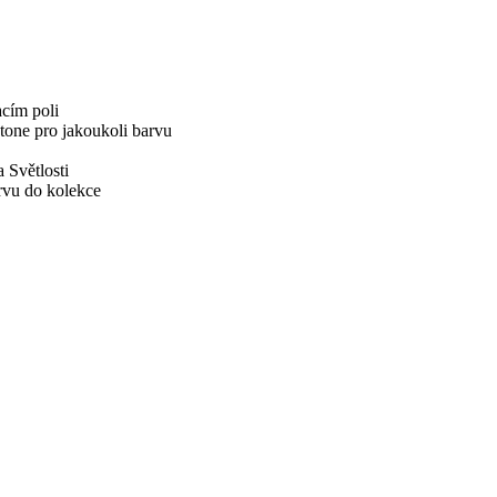
cím poli
ntone pro jakoukoli barvu
 Světlosti
rvu do kolekce