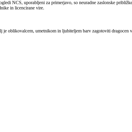
dogledi NCS, uporabljeni za primerjavo, so neuradne zaslonske pribli
ike in licencirane vire.
je oblikovalcem, umetnikom in ljubiteljem barv zagotoviti dragocen vir