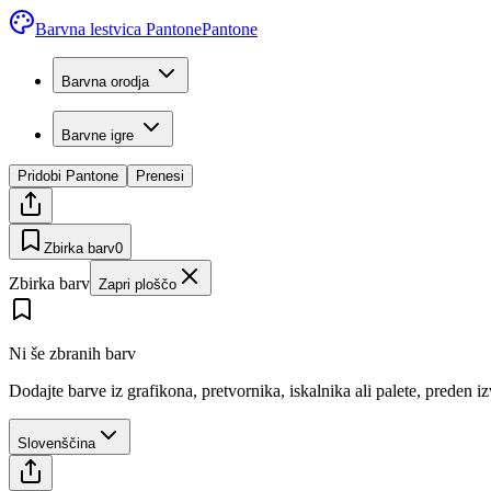
Barvna lestvica Pantone
Pantone
Barvna orodja
Barvne igre
Pridobi Pantone
Prenesi
Zbirka barv
0
Zbirka barv
Zapri ploščo
Ni še zbranih barv
Dodajte barve iz grafikona, pretvornika, iskalnika ali palete, preden i
Slovenščina