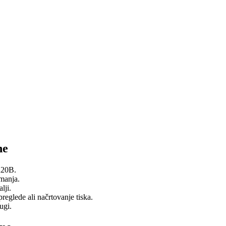
ne
R20B.
emanja.
lji.
eglede ali načrtovanje tiska.
ugi.