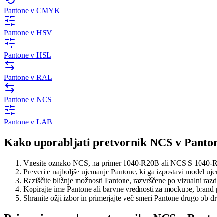
Pantone v CMYK
Pantone v HSV
Pantone v HSL
Pantone v RAL
Pantone v NCS
Pantone v LAB
Kako uporabljati pretvornik NCS v Panto
Vnesite oznako NCS, na primer 1040-R20B ali NCS S 1040-
Preverite najboljše ujemanje Pantone, ki ga izpostavi model uj
Raziščite bližnje možnosti Pantone, razvrščene po vizualni razda
Kopirajte ime Pantone ali barvne vrednosti za mockupe, brand pr
Shranite ožji izbor in primerjajte več smeri Pantone drugo ob dr