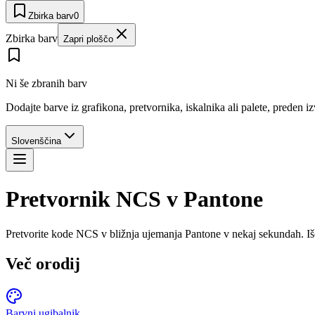
Zbirka barv
0
Zbirka barv
Zapri ploščo
Ni še zbranih barv
Dodajte barve iz grafikona, pretvornika, iskalnika ali palete, preden i
Slovenščina
Pretvornik NCS v Pantone
Pretvorite kode NCS v bližnja ujemanja Pantone v nekaj sekundah. Išči
Več orodij
Barvni ugibalnik