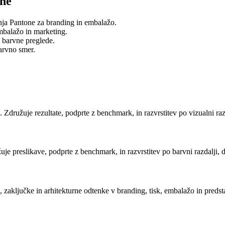
one
nja Pantone za branding in embalažo.
embalažo in marketing.
 barvne preglede.
barvno smer.
 Združuje rezultate, podprte z benchmark, in razvrstitev po vizualni r
e preslikave, podprte z benchmark, in razvrstitev po barvni razdalji, da
aključke in arhitekturne odtenke v branding, tisk, embalažo in predst