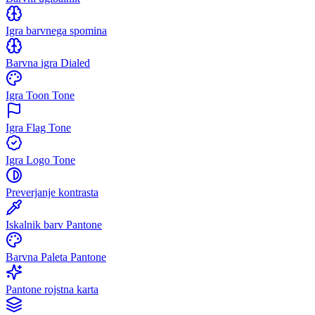
Igra barvnega spomina
Barvna igra Dialed
Igra Toon Tone
Igra Flag Tone
Igra Logo Tone
Preverjanje kontrasta
Iskalnik barv Pantone
Barvna Paleta Pantone
Pantone rojstna karta