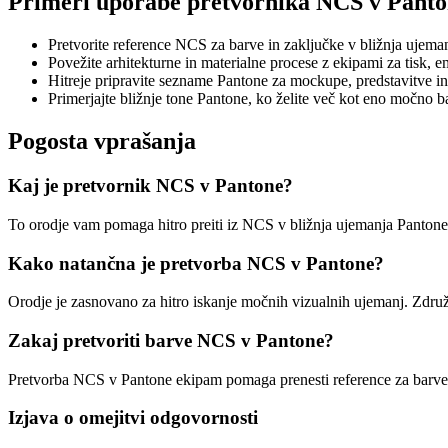
Primeri uporabe pretvornika NCS v Pant
Pretvorite reference NCS za barve in zaključke v bližnja ujema
Povežite arhitekturne in materialne procese z ekipami za tisk, 
Hitreje pripravite sezname Pantone za mockupe, predstavitve in
Primerjajte bližnje tone Pantone, ko želite več kot eno močno 
Pogosta vprašanja
Kaj je pretvornik NCS v Pantone?
To orodje vam pomaga hitro preiti iz NCS v bližnja ujemanja Pantone.
Kako natančna je pretvorba NCS v Pantone?
Orodje je zasnovano za hitro iskanje močnih vizualnih ujemanj. Združuj
Zakaj pretvoriti barve NCS v Pantone?
Pretvorba NCS v Pantone ekipam pomaga prenesti reference za barve, z
Izjava o omejitvi odgovornosti