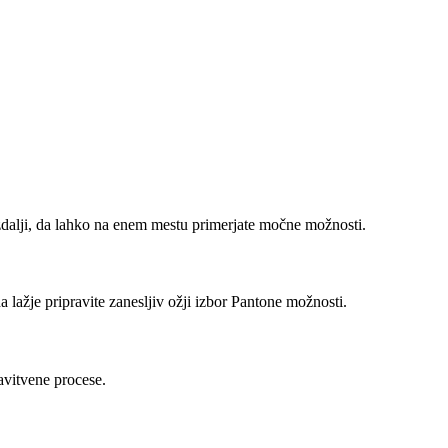
azdalji, da lahko na enem mestu primerjate močne možnosti.
 lažje pripravite zanesljiv ožji izbor Pantone možnosti.
avitvene procese.