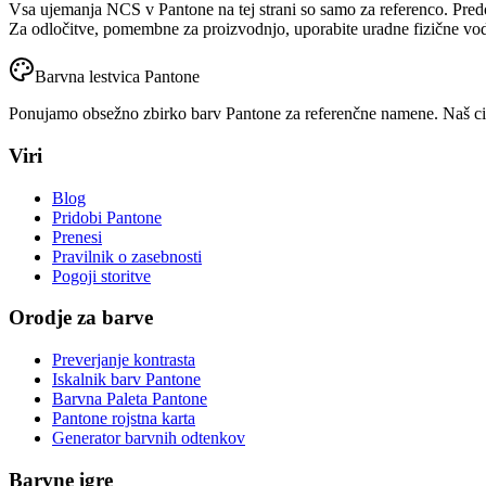
Vsa ujemanja NCS v Pantone na tej strani so samo za referenco. Pre
Za odločitve, pomembne za proizvodnjo, uporabite uradne fizične vodn
Barvna lestvica Pantone
Ponujamo obsežno zbirko barv Pantone za referenčne namene. Naš cilj 
Viri
Blog
Pridobi Pantone
Prenesi
Pravilnik o zasebnosti
Pogoji storitve
Orodje za barve
Preverjanje kontrasta
Iskalnik barv Pantone
Barvna Paleta Pantone
Pantone rojstna karta
Generator barvnih odtenkov
Barvne igre