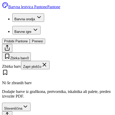
Barvna lestvica Pantone
Pantone
Barvna orodja
Barvne igre
Pridobi Pantone
Prenesi
Zbirka barv
0
Zbirka barv
Zapri ploščo
Ni še zbranih barv
Dodajte barve iz grafikona, pretvornika, iskalnika ali palete, preden
izvozite PDF.
Slovenščina