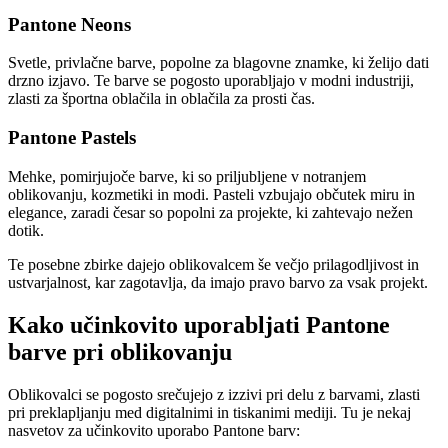
Pantone Neons
Svetle, privlačne barve, popolne za blagovne znamke, ki želijo dati
drzno izjavo. Te barve se pogosto uporabljajo v modni industriji,
zlasti za športna oblačila in oblačila za prosti čas.
Pantone Pastels
Mehke, pomirjujoče barve, ki so priljubljene v notranjem
oblikovanju, kozmetiki in modi. Pasteli vzbujajo občutek miru in
elegance, zaradi česar so popolni za projekte, ki zahtevajo nežen
dotik.
Te posebne zbirke dajejo oblikovalcem še večjo prilagodljivost in
ustvarjalnost, kar zagotavlja, da imajo pravo barvo za vsak projekt.
Kako učinkovito uporabljati Pantone
barve pri oblikovanju
Oblikovalci se pogosto srečujejo z izzivi pri delu z barvami, zlasti
pri preklapljanju med digitalnimi in tiskanimi mediji. Tu je nekaj
nasvetov za učinkovito uporabo Pantone barv: