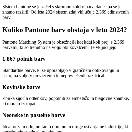
Sistem Pantone se je začel s skromno zbirko barv, danes pa se je
znatno razširil. Od leta 2024 sistem zdaj vključuje 2.369 edinstvenih
barv.
Koliko Pantone barv obstaja v letu 2024?
Pantone Matching System je obsežnejši kot kdaj koli prej, s 2.369
barvami, ki so trenutno na voljo oblikovalcem. Te vključujejo:
1.867 polnih barv
Standardne barve, ki se uporabljajo v grafičnem oblikovanju in
tisku, na voljo v prevlečenih in neprevlečenih različicah.
Kovinske barve
Zbirka sijočih odtenkov, popolnih za embalažo in blagovne znamke,
ki morajo izstopati.
Neonske in pastelne barve
Idealno za modo, notranjo opremo in druge ustvarjalne industrije, ki
potrebujejo svetle ali mehke tone.