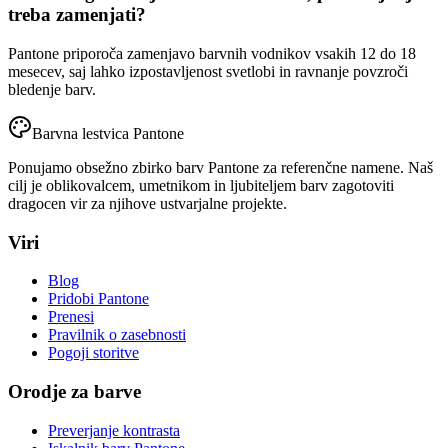
treba zamenjati?
Pantone priporoča zamenjavo barvnih vodnikov vsakih 12 do 18
mesecev, saj lahko izpostavljenost svetlobi in ravnanje povzroči
bledenje barv.
Barvna lestvica Pantone
Ponujamo obsežno zbirko barv Pantone za referenčne namene. Naš
cilj je oblikovalcem, umetnikom in ljubiteljem barv zagotoviti
dragocen vir za njihove ustvarjalne projekte.
Viri
Blog
Pridobi Pantone
Prenesi
Pravilnik o zasebnosti
Pogoji storitve
Orodje za barve
Preverjanje kontrasta