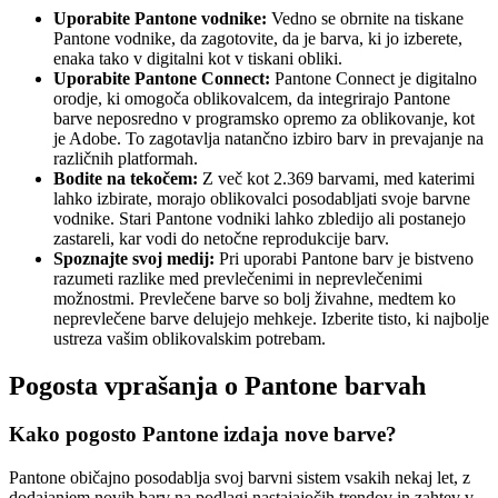
Uporabite Pantone vodnike:
Vedno se obrnite na tiskane
Pantone vodnike, da zagotovite, da je barva, ki jo izberete,
enaka tako v digitalni kot v tiskani obliki.
Uporabite Pantone Connect:
Pantone Connect je digitalno
orodje, ki omogoča oblikovalcem, da integrirajo Pantone
barve neposredno v programsko opremo za oblikovanje, kot
je Adobe. To zagotavlja natančno izbiro barv in prevajanje na
različnih platformah.
Bodite na tekočem:
Z več kot 2.369 barvami, med katerimi
lahko izbirate, morajo oblikovalci posodabljati svoje barvne
vodnike. Stari Pantone vodniki lahko zbledijo ali postanejo
zastareli, kar vodi do netočne reprodukcije barv.
Spoznajte svoj medij:
Pri uporabi Pantone barv je bistveno
razumeti razlike med prevlečenimi in neprevlečenimi
možnostmi. Prevlečene barve so bolj živahne, medtem ko
neprevlečene barve delujejo mehkeje. Izberite tisto, ki najbolje
ustreza vašim oblikovalskim potrebam.
Pogosta vprašanja o Pantone barvah
Kako pogosto Pantone izdaja nove barve?
Pantone običajno posodablja svoj barvni sistem vsakih nekaj let, z
dodajanjem novih barv na podlagi nastajajočih trendov in zahtev v