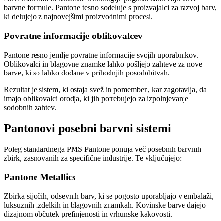
barvne formule. Pantone tesno sodeluje s proizvajalci za razvoj barv,
ki delujejo z najnovejšimi proizvodnimi procesi.
Povratne informacije oblikovalcev
Pantone resno jemlje povratne informacije svojih uporabnikov.
Oblikovalci in blagovne znamke lahko pošljejo zahteve za nove
barve, ki so lahko dodane v prihodnjih posodobitvah.
Rezultat je sistem, ki ostaja svež in pomemben, kar zagotavlja, da
imajo oblikovalci orodja, ki jih potrebujejo za izpolnjevanje
sodobnih zahtev.
Pantonovi posebni barvni sistemi
Poleg standardnega PMS Pantone ponuja več posebnih barvnih
zbirk, zasnovanih za specifične industrije. Te vključujejo:
Pantone Metallics
Zbirka sijočih, odsevnih barv, ki se pogosto uporabljajo v embalaži,
luksuznih izdelkih in blagovnih znamkah. Kovinske barve dajejo
dizajnom občutek prefinjenosti in vrhunske kakovosti.