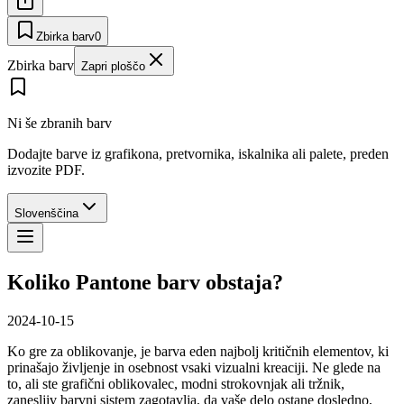
Zbirka barv
0
Zbirka barv
Zapri ploščo
Ni še zbranih barv
Dodajte barve iz grafikona, pretvornika, iskalnika ali palete, preden
izvozite PDF.
Slovenščina
Koliko Pantone barv obstaja?
2024-10-15
Ko gre za oblikovanje, je barva eden najbolj kritičnih elementov, ki
prinašajo življenje in osebnost vsaki vizualni kreaciji. Ne glede na
to, ali ste grafični oblikovalec, modni strokovnjak ali tržnik,
zanesljiv barvni sistem zagotavlja, da vaše delo ostane dosledno,