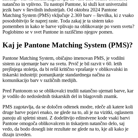
natančno in vplivno. Tu nastopi Pantone, ki služi kot univerzalni
jezik barv v številnih industrijah. Od oktobra 2024 Pantone
Matching System (PMS) vključuje 2.369 barv – številka, ki z vsako
posodobitvijo še naprej raste. Toda zakaj je ta sistem tako
pomemben in kako te barve vplivajo na oblikovanje po vsem svetu?
Poglobimo se v svet Pantone in raziščimo njegov pomen.
Kaj je Pantone Matching System (PMS)?
Pantone Matching System, običajno imenovan PMS, je vodilni
sistem za ujemanje barv na svetu. Prvič je bil razvit v 60. letih
prejšnjega stoletja, da bi rešil kritično vprašanje v oblikovalski in
tiskarski industriji: pomanjkanje standardnega načina za
komunikacijo barv v različnih medijih.
Pred Pantonom so se oblikovalci trudili natančno ujemati barve, kar
je vodilo do nedoslednih tiskarskih del in blagovnih znamk.
PMS zagotavlja, da se določen odtenek modre, rdeče ali katere koli
druge barve pojavi enako, ne glede na to, ali je na vizitki, oglasnem
panoju ali spletni strani. Z dodelitvijo edinstvene kode vsaki barvi
Pantone omogoča oblikovalcem in tiskarjem natančno delo, saj
vedo, da bodo dosegli iste rezultate ne glede na to, kje ali kako je
dizajn izveden.