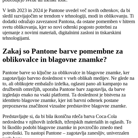
V letih 2023 in 2024 je Pantone uvedel več novih odtenkov, da bi
sledil razvijajočim se trendom v tehnologiji, modi in oblikovanju. Ti
dodatki odražajo zavezanost Pantona, da ostane pomemben v hitrem
svetu oblikovanja, kjer so novi odtenki pogosto potrebni za
ujemanje z novimi materiali, digitalnimi zasloni in tiskarskimi
tehnologijami.
Zakaj so Pantone barve pomembne za
oblikovalce in blagovne znamke?
Pantone barve so ključne za oblikovalce in blagovne znamke, ker
zagotavljajo barvno doslednost v vseh oblikah medijev. Ne glede na
to, ali oblikujete embalažo izdelka, oglasni pano ali kampanjo na
družbenih omrežjih, uporaba Pantone barv zagotavlja, da barve
izgledajo enako na vsaki platformi. Ta doslednost je bistvena za
identiteto blagovne znamke, kjer isti barvni odtenek postane
prepoznavna značilnost vizualne predstavitve blagovne znamke.
Predstavljajte si, da bi bila ikonična rdeča barva Coca-Cola
nedosledna v njihovih izdelkih, trženjskih materialih in oglasih. To
bi škodilo podobi blagovne znamke in povzročilo zmedo med
potrošniki. Tu nastopi Pantone – zagotavlja zanesljiv, univerzalen