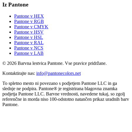
Iz Pantone
Pantone v HEX
Pantone v RGB
Pantone v CMYK
Pantone v HSV
Pantone v HSL
Pantone v RAL
Pantone v NCS
Pantone v LAB
© 2026 Barvna lestvica Pantone. Vse pravice pridržane.
Kontaktirajte nas
:
info@pantonecolors.net
To spletno mesto ni povezano s podjetjem Pantone LLC in ga
slednje ne podpira. Pantone® je registrirana blagovna znamka
podjetja Pantone LLC. Barvne vrednosti, navedene tukaj, so zgolj
referenčne in morda niso 100-odstotno natančen prikaz uradnih barv
Pantone.