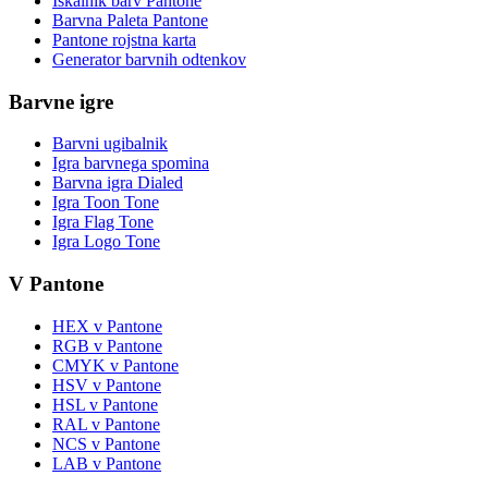
Iskalnik barv Pantone
Barvna Paleta Pantone
Pantone rojstna karta
Generator barvnih odtenkov
Barvne igre
Barvni ugibalnik
Igra barvnega spomina
Barvna igra Dialed
Igra Toon Tone
Igra Flag Tone
Igra Logo Tone
V Pantone
HEX v Pantone
RGB v Pantone
CMYK v Pantone
HSV v Pantone
HSL v Pantone
RAL v Pantone
NCS v Pantone
LAB v Pantone