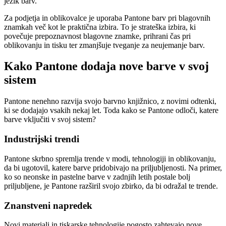
jezik barv.
Za podjetja in oblikovalce je uporaba Pantone barv pri blagovnih
znamkah več kot le praktična izbira. To je strateška izbira, ki
povečuje prepoznavnost blagovne znamke, prihrani čas pri
oblikovanju in tisku ter zmanjšuje tveganje za neujemanje barv.
Kako Pantone dodaja nove barve v svoj
sistem
Pantone nenehno razvija svojo barvno knjižnico, z novimi odtenki,
ki se dodajajo vsakih nekaj let. Toda kako se Pantone odloči, katere
barve vključiti v svoj sistem?
Industrijski trendi
Pantone skrbno spremlja trende v modi, tehnologiji in oblikovanju,
da bi ugotovil, katere barve pridobivajo na priljubljenosti. Na primer,
ko so neonske in pastelne barve v zadnjih letih postale bolj
priljubljene, je Pantone razširil svojo zbirko, da bi odražal te trende.
Znanstveni napredek
Novi materiali in tiskarske tehnologije pogosto zahtevajo nove