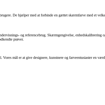
 brugere. De hjælper med at forbinde en gættet skærmfarve med et velk
 undervisnings- og referencebrug. Skærmgengivelse, enhedskalibrering o
godkendte prøver.
. Vores mål er at give designere, kunstnere og farveentusiaster en værdif