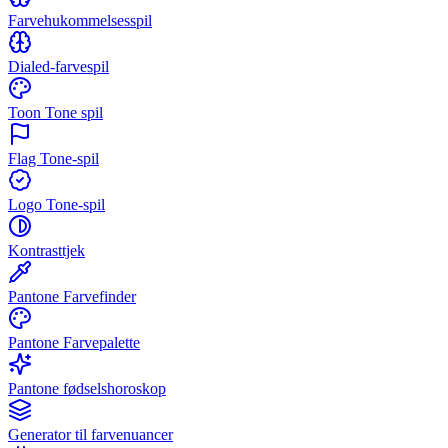
Farvehukommelsesspil
Dialed-farvespil
Toon Tone spil
Flag Tone-spil
Logo Tone-spil
Kontrasttjek
Pantone Farvefinder
Pantone Farvepalette
Pantone fødselshoroskop
Generator til farvenuancer