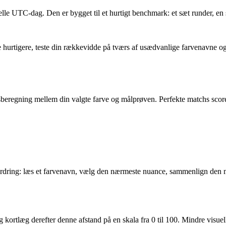
elle UTC-dag. Den er bygget til et hurtigt benchmark: et sæt runder, en
ræne hurtigere, teste din rækkevidde på tværs af usædvanlige farvenavne
sberegning mellem din valgte farve og målprøven. Perfekte matchs scorer 
dfordring: læs et farvenavn, vælg den nærmeste nuance, sammenlign den m
ortlæg derefter denne afstand på en skala fra 0 til 100. Mindre visuell