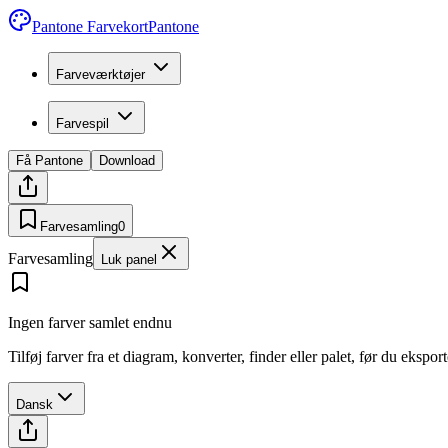
Pantone Farvekort
Pantone
Farveværktøjer
Farvespil
Få Pantone
Download
Farvesamling
0
Farvesamling
Luk panel
Ingen farver samlet endnu
Tilføj farver fra et diagram, konverter, finder eller palet, før du ekspo
Dansk