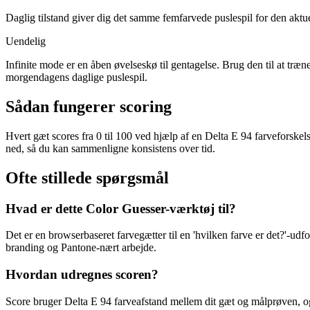
Daglig tilstand giver dig det samme femfarvede puslespil for den aktu
Uendelig
Infinite mode er en åben øvelseskø til gentagelse. Brug den til at t
morgendagens daglige puslespil.
Sådan fungerer scoring
Hvert gæt scores fra 0 til 100 ved hjælp af en Delta E 94 farveforskel
ned, så du kan sammenligne konsistens over tid.
Ofte stillede spørgsmål
Hvad er dette Color Guesser-værktøj til?
Det er en browserbaseret farvegætter til en 'hvilken farve er det?'-u
branding og Pantone-nært arbejde.
Hvordan udregnes scoren?
Score bruger Delta E 94 farveafstand mellem dit gæt og målprøven, og k