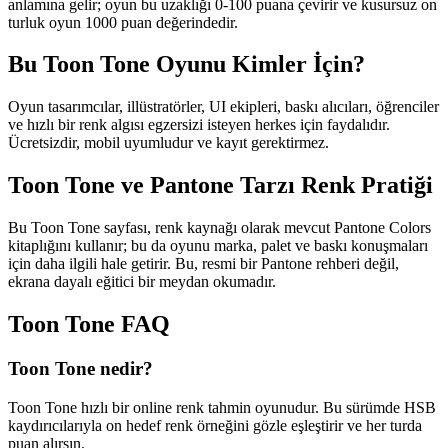
anlamına gelir; oyun bu uzaklığı 0-100 puana çevirir ve kusursuz on
turluk oyun 1000 puan değerindedir.
Bu Toon Tone Oyunu Kimler İçin?
Oyun tasarımcılar, illüstratörler, UI ekipleri, baskı alıcıları, öğrenciler
ve hızlı bir renk algısı egzersizi isteyen herkes için faydalıdır.
Ücretsizdir, mobil uyumludur ve kayıt gerektirmez.
Toon Tone ve Pantone Tarzı Renk Pratiği
Bu Toon Tone sayfası, renk kaynağı olarak mevcut Pantone Colors
kitaplığını kullanır; bu da oyunu marka, palet ve baskı konuşmaları
için daha ilgili hale getirir. Bu, resmi bir Pantone rehberi değil,
ekrana dayalı eğitici bir meydan okumadır.
Toon Tone FAQ
Toon Tone nedir?
Toon Tone hızlı bir online renk tahmin oyunudur. Bu sürümde HSB
kaydırıcılarıyla on hedef renk örneğini gözle eşleştirir ve her turda
puan alırsın.