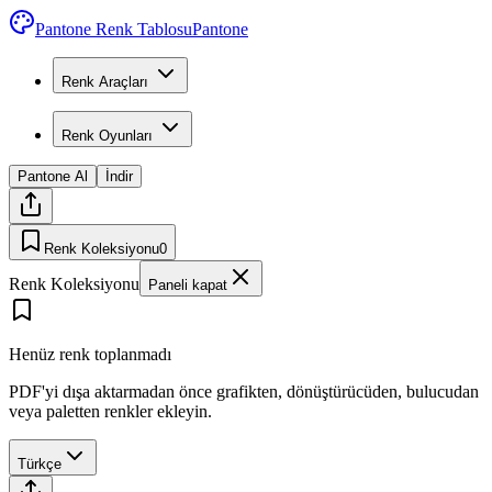
Pantone Renk Tablosu
Pantone
Renk Araçları
Renk Oyunları
Pantone Al
İndir
Renk Koleksiyonu
0
Renk Koleksiyonu
Paneli kapat
Henüz renk toplanmadı
PDF'yi dışa aktarmadan önce grafikten, dönüştürücüden, bulucudan
veya paletten renkler ekleyin.
Türkçe